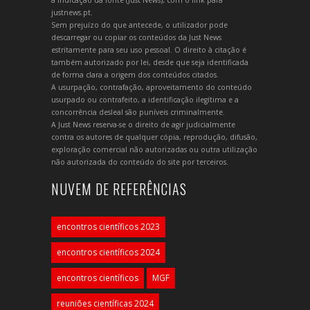
a indicação da fonte (Just News), com o link para
justnews.pt.
Sem prejuízo do que antecede, o utilizador pode
descarregar ou copiar os conteúdos da Just News
estritamente para seu uso pessoal. O direito à citação é
também autorizado por lei, desde que seja identificada
de forma clara a origem dos conteúdos citados.
A usurpação, contrafação, aproveitamento do conteúdo
usurpado ou contrafeito, a identificação ilegítima e a
concorrência desleal são puníveis criminalmente.
A Just News reserva-se o direito de agir judicialmente
contra os autores de qualquer cópia, reprodução, difusão,
exploração comercial não autorizadas ou outra utilização
não autorizada do conteúdo do site por terceiros.
NUVEM DE REFERÊNCIAS
encontros científicos 2023
encontros científicos 2024
encontros científicos
MGF
reuniões científicas 2024