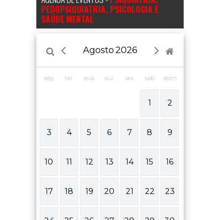
PEDOPSIQUIATRIA, PSICOLOGIA E
SAÚDE MENTAL
Agosto
2026
seg.
ter.
qua.
qui.
sex.
sáb.
dom.
1
2
3
4
5
6
7
8
9
10
11
12
13
14
15
16
17
18
19
20
21
22
23