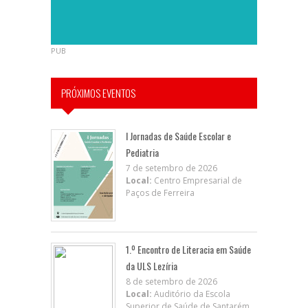
PUB
PRÓXIMOS EVENTOS
I Jornadas de Saúde Escolar e
Pediatria
7 de setembro de 2026
Local:
Centro Empresarial de
Paços de Ferreira
1.º Encontro de Literacia em Saúde
da ULS Lezíria
8 de setembro de 2026
Local:
Auditório da Escola
Superior de Saúde de Santarém