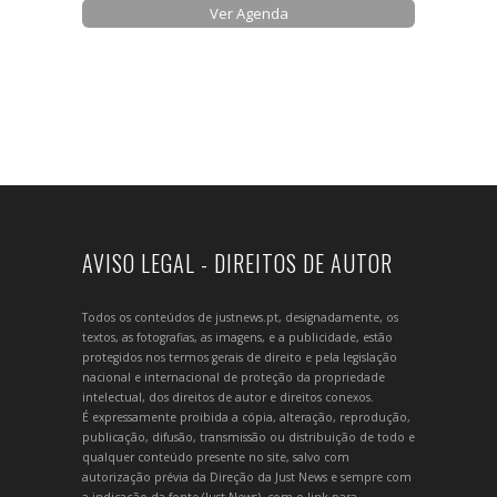
Ver Agenda
AVISO LEGAL - DIREITOS DE AUTOR
Todos os conteúdos de justnews.pt, designadamente, os
textos, as fotografias, as imagens, e a publicidade, estão
protegidos nos termos gerais de direito e pela legislação
nacional e internacional de proteção da propriedade
intelectual, dos direitos de autor e direitos conexos.
É expressamente proibida a cópia, alteração, reprodução,
publicação, difusão, transmissão ou distribuição de todo e
qualquer conteúdo presente no site, salvo com
autorização prévia da Direção da Just News e sempre com