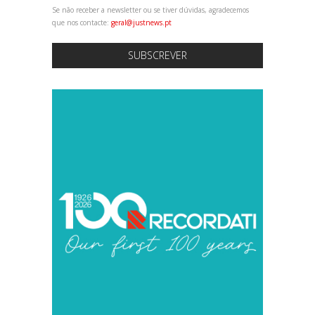
Se não receber a newsletter ou se tiver dúvidas, agradecemos
que nos contacte:
geral@justnews.pt
SUBSCREVER