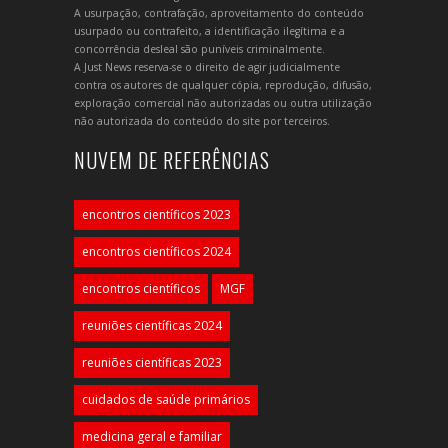
A usurpação, contrafação, aproveitamento do conteúdo
usurpado ou contrafeito, a identificação ilegítima e a
concorrência desleal são puníveis criminalmente.
A Just News reserva-se o direito de agir judicialmente
contra os autores de qualquer cópia, reprodução, difusão,
exploração comercial não autorizadas ou outra utilização
não autorizada do conteúdo do site por terceiros.
NUVEM DE REFERÊNCIAS
encontros científicos 2023
encontros científicos 2024
encontros científicos
MGF
reuniões científicas 2024
reuniões científicas 2023
cuidados de saúde primários
medicina geral e familiar