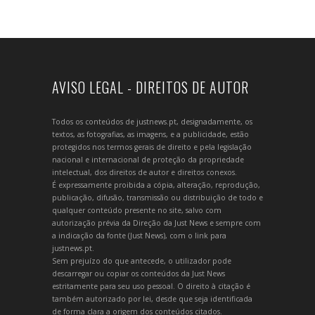
AVISO LEGAL - DIREITOS DE AUTOR
Todos os conteúdos de justnews.pt, designadamente, os
textos, as fotografias, as imagens, e a publicidade, estão
protegidos nos termos gerais de direito e pela legislação
nacional e internacional de proteção da propriedade
intelectual, dos direitos de autor e direitos conexos.
É expressamente proibida a cópia, alteração, reprodução,
publicação, difusão, transmissão ou distribuição de todo e
qualquer conteúdo presente no site, salvo com
autorização prévia da Direção da Just News e sempre com
a indicação da fonte (Just News), com o link para
justnews.pt.
Sem prejuízo do que antecede, o utilizador pode
descarregar ou copiar os conteúdos da Just News
estritamente para seu uso pessoal. O direito à citação é
também autorizado por lei, desde que seja identificada
de forma clara a origem dos conteúdos citados.