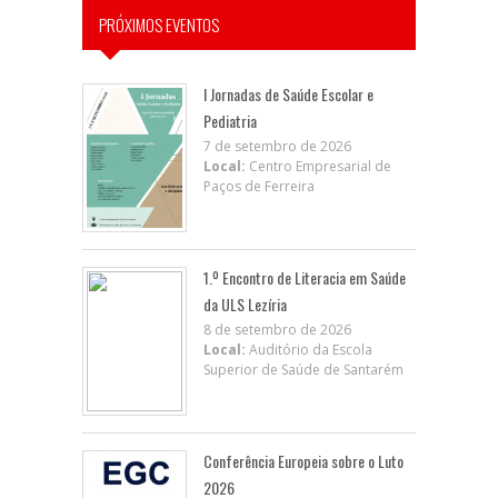
PRÓXIMOS EVENTOS
I Jornadas de Saúde Escolar e
Pediatria
7 de setembro de 2026
Local:
Centro Empresarial de
Paços de Ferreira
1.º Encontro de Literacia em Saúde
da ULS Lezíria
8 de setembro de 2026
Local:
Auditório da Escola
Superior de Saúde de Santarém
Conferência Europeia sobre o Luto
2026