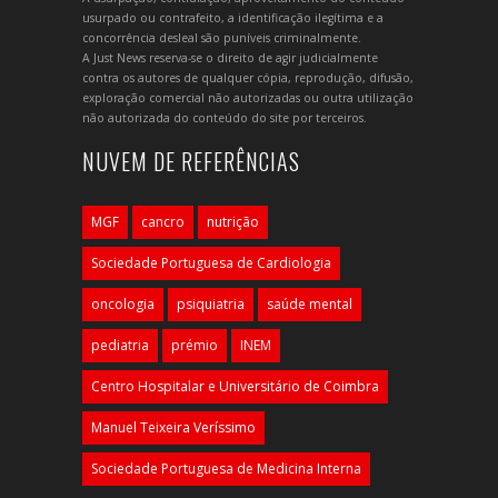
usurpado ou contrafeito, a identificação ilegítima e a
concorrência desleal são puníveis criminalmente.
A Just News reserva-se o direito de agir judicialmente
contra os autores de qualquer cópia, reprodução, difusão,
exploração comercial não autorizadas ou outra utilização
não autorizada do conteúdo do site por terceiros.
NUVEM DE REFERÊNCIAS
MGF
cancro
nutrição
Sociedade Portuguesa de Cardiologia
oncologia
psiquiatria
saúde mental
pediatria
prémio
INEM
Centro Hospitalar e Universitário de Coimbra
Manuel Teixeira Veríssimo
Sociedade Portuguesa de Medicina Interna