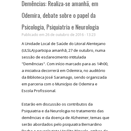
Demências: Realiza-se amanhã, em
Odemira, debate sobre o papel da
Psicologia, Psiquiatria e Neurologia
Publicado em 26 de outubro de 2016 - 13:23
A Unidade Local de Saúde do Litoral Alentejano
(ULSLA) participa amanhã, 27 de outubro, numa
sessão de esclarecimento intitulada
"Demências". Com início marcado para as 14h00,
a iniciativa decorrerá em Odemira, no auditório
da Biblioteca José Saramago, sendo organizada
em parceria com o Município de Odemira e
Escola Profissional.
Estarão em discussão os contributos da
Psiquiatria e da Neurologia no tratamento das
demências e da doença de Alzheimer, temas que
serão abordados pelo psiquiatra Bernardino
Rocha e neurologista Hipólito N’zwalo, ambos da