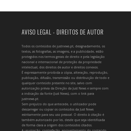
AVISO LEGAL - DIREITOS DE AUTOR
Todos os conteúdos de justnews.pt, designadamente, os
textos, as fotografias, as imagens, e a publicidade, estão
protegidos nos termos gerais de direito e pela legislação
nacional e internacional de proteção da propriedade
intelectual, dos direitos de autor e direitos conexos.
É expressamente proibida a cópia, alteração, reprodução,
publicação, difusão, transmissão ou distribuição de todo e
qualquer conteúdo presente no site, salvo com
autorização prévia da Direção da Just News e sempre com
a indicação da fonte (Just News), com o link para
justnews.pt.
Sem prejuízo do que antecede, o utilizador pode
descarregar ou copiar os conteúdos da Just News
estritamente para seu uso pessoal. O direito à citação é
também autorizado por lei, desde que seja identificada
de forma clara a origem dos conteúdos citados.
A usurpação, contrafação, aproveitamento do conteúdo