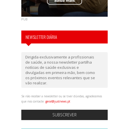
PUB
NEWSLETTER DIÁRIA
Dirigida exclusivamente a profissionais
de saúde, a nossa newsletter partilha
notícias de saúde exclusivas e
divulgadas em primeira mão, bem como
os próximos eventos relevantes que se
vão realizar.
Se não receber a newsletter ou se tiver dúvidas, agradecemos
que nos contacte:
geral@justnews.pt
SUBSCREVER