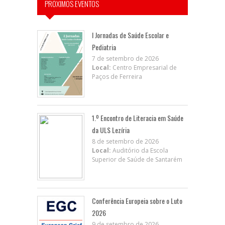
PRÓXIMOS EVENTOS
I Jornadas de Saúde Escolar e
Pediatria
7 de setembro de 2026
Local:
Centro Empresarial de
Paços de Ferreira
1.º Encontro de Literacia em Saúde
da ULS Lezíria
8 de setembro de 2026
Local:
Auditório da Escola
Superior de Saúde de Santarém
Conferência Europeia sobre o Luto
2026
9 de setembro de 2026