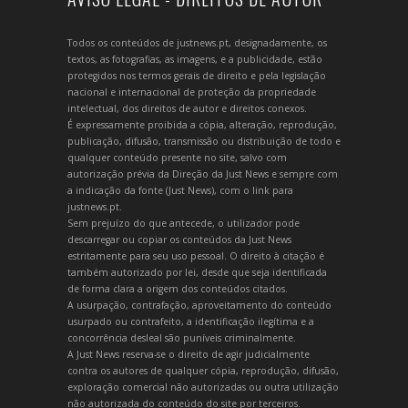
Todos os conteúdos de justnews.pt, designadamente, os
textos, as fotografias, as imagens, e a publicidade, estão
protegidos nos termos gerais de direito e pela legislação
nacional e internacional de proteção da propriedade
intelectual, dos direitos de autor e direitos conexos.
É expressamente proibida a cópia, alteração, reprodução,
publicação, difusão, transmissão ou distribuição de todo e
qualquer conteúdo presente no site, salvo com
autorização prévia da Direção da Just News e sempre com
a indicação da fonte (Just News), com o link para
justnews.pt.
Sem prejuízo do que antecede, o utilizador pode
descarregar ou copiar os conteúdos da Just News
estritamente para seu uso pessoal. O direito à citação é
também autorizado por lei, desde que seja identificada
de forma clara a origem dos conteúdos citados.
A usurpação, contrafação, aproveitamento do conteúdo
usurpado ou contrafeito, a identificação ilegítima e a
concorrência desleal são puníveis criminalmente.
A Just News reserva-se o direito de agir judicialmente
contra os autores de qualquer cópia, reprodução, difusão,
exploração comercial não autorizadas ou outra utilização
não autorizada do conteúdo do site por terceiros.