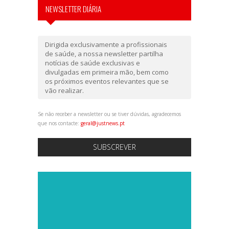
NEWSLETTER DIÁRIA
Dirigida exclusivamente a profissionais
de saúde, a nossa newsletter partilha
notícias de saúde exclusivas e
divulgadas em primeira mão, bem como
os próximos eventos relevantes que se
vão realizar.
Se não receber a newsletter ou se tiver dúvidas, agradecemos
que nos contacte:
geral@justnews.pt
SUBSCREVER