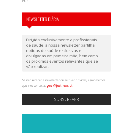
PUB
NEWSLETTER DIÁRIA
Dirigida exclusivamente a profissionais
de saúde, a nossa newsletter partilha
notícias de saúde exclusivas e
divulgadas em primeira mão, bem como
os próximos eventos relevantes que se
vão realizar.
Se não receber a newsletter ou se tiver dúvidas, agradecemos
que nos contacte:
geral@justnews.pt
SUBSCREVER