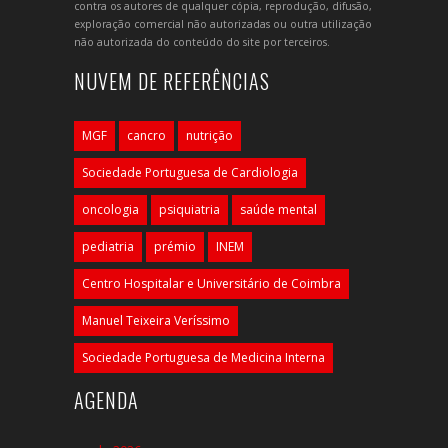
contra os autores de qualquer cópia, reprodução, difusão,
exploração comercial não autorizadas ou outra utilização
não autorizada do conteúdo do site por terceiros.
NUVEM DE REFERÊNCIAS
MGF
cancro
nutrição
Sociedade Portuguesa de Cardiologia
oncologia
psiquiatria
saúde mental
pediatria
prémio
INEM
Centro Hospitalar e Universitário de Coimbra
Manuel Teixeira Veríssimo
Sociedade Portuguesa de Medicina Interna
AGENDA