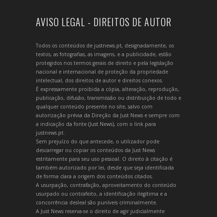
AVISO LEGAL - DIREITOS DE AUTOR
Todos os conteúdos de justnews.pt, designadamente, os
textos, as fotografias, as imagens, e a publicidade, estão
protegidos nos termos gerais de direito e pela legislação
nacional e internacional de proteção da propriedade
intelectual, dos direitos de autor e direitos conexos.
É expressamente proibida a cópia, alteração, reprodução,
publicação, difusão, transmissão ou distribuição de todo e
qualquer conteúdo presente no site, salvo com
autorização prévia da Direção da Just News e sempre com
a indicação da fonte (Just News), com o link para
justnews.pt.
Sem prejuízo do que antecede, o utilizador pode
descarregar ou copiar os conteúdos da Just News
estritamente para seu uso pessoal. O direito à citação é
também autorizado por lei, desde que seja identificada
de forma clara a origem dos conteúdos citados.
A usurpação, contrafação, aproveitamento do conteúdo
usurpado ou contrafeito, a identificação ilegítima e a
concorrência desleal são puníveis criminalmente.
A Just News reserva-se o direito de agir judicialmente