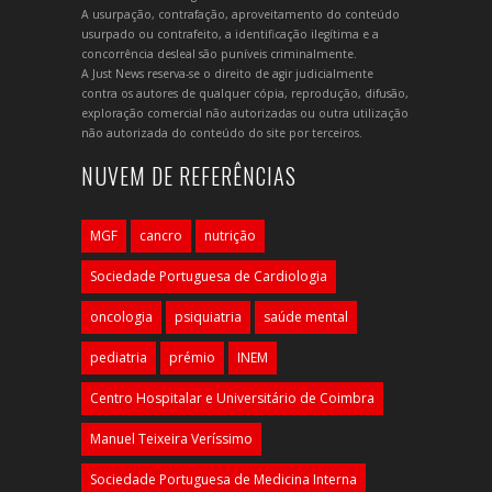
A usurpação, contrafação, aproveitamento do conteúdo
usurpado ou contrafeito, a identificação ilegítima e a
concorrência desleal são puníveis criminalmente.
A Just News reserva-se o direito de agir judicialmente
contra os autores de qualquer cópia, reprodução, difusão,
exploração comercial não autorizadas ou outra utilização
não autorizada do conteúdo do site por terceiros.
NUVEM DE REFERÊNCIAS
MGF
cancro
nutrição
Sociedade Portuguesa de Cardiologia
oncologia
psiquiatria
saúde mental
pediatria
prémio
INEM
Centro Hospitalar e Universitário de Coimbra
Manuel Teixeira Veríssimo
Sociedade Portuguesa de Medicina Interna