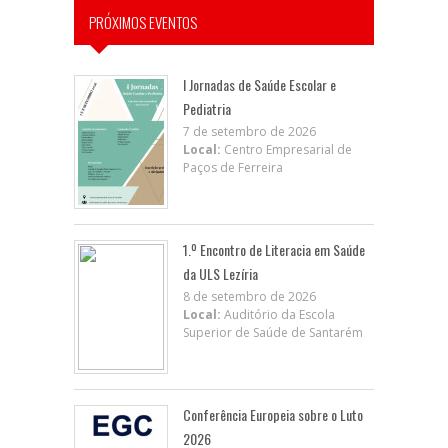
PRÓXIMOS EVENTOS
I Jornadas de Saúde Escolar e
Pediatria
7 de setembro de 2026
Local:
Centro Empresarial de
Paços de Ferreira
1.º Encontro de Literacia em Saúde
da ULS Lezíria
8 de setembro de 2026
Local:
Auditório da Escola
Superior de Saúde de Santarém
Conferência Europeia sobre o Luto
2026