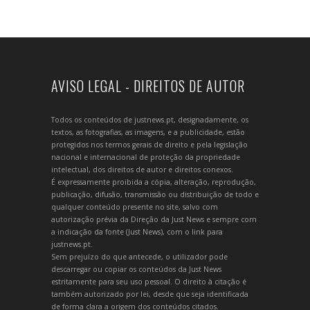
AVISO LEGAL - DIREITOS DE AUTOR
Todos os conteúdos de justnews.pt, designadamente, os
textos, as fotografias, as imagens, e a publicidade, estão
protegidos nos termos gerais de direito e pela legislação
nacional e internacional de proteção da propriedade
intelectual, dos direitos de autor e direitos conexos.
É expressamente proibida a cópia, alteração, reprodução,
publicação, difusão, transmissão ou distribuição de todo e
qualquer conteúdo presente no site, salvo com
autorização prévia da Direção da Just News e sempre com
a indicação da fonte (Just News), com o link para
justnews.pt.
Sem prejuízo do que antecede, o utilizador pode
descarregar ou copiar os conteúdos da Just News
estritamente para seu uso pessoal. O direito à citação é
também autorizado por lei, desde que seja identificada
de forma clara a origem dos conteúdos citados.