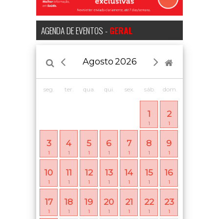
AGENDA DE EVENTOS -
GERAL
Agosto
2026
seg.
ter.
qua.
qui.
sex.
sáb.
dom.
1
2
1
1
3
4
5
6
7
8
9
1
1
1
1
1
1
1
10
11
12
13
14
15
16
1
1
1
1
1
1
1
17
18
19
20
21
22
23
1
1
1
1
1
1
1