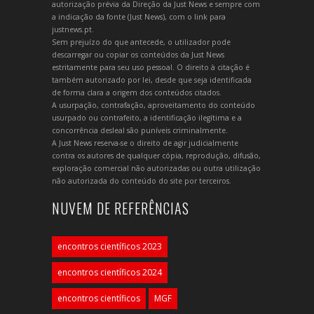
autorização prévia da Direção da Just News e sempre com
a indicação da fonte (Just News), com o link para
justnews.pt.
Sem prejuízo do que antecede, o utilizador pode
descarregar ou copiar os conteúdos da Just News
estritamente para seu uso pessoal. O direito à citação é
também autorizado por lei, desde que seja identificada
de forma clara a origem dos conteúdos citados.
A usurpação, contrafação, aproveitamento do conteúdo
usurpado ou contrafeito, a identificação ilegítima e a
concorrência desleal são puníveis criminalmente.
A Just News reserva-se o direito de agir judicialmente
contra os autores de qualquer cópia, reprodução, difusão,
exploração comercial não autorizadas ou outra utilização
não autorizada do conteúdo do site por terceiros.
NUVEM DE REFERÊNCIAS
encontros científicos 2023
encontros científicos 2024
encontros científicos
MGF