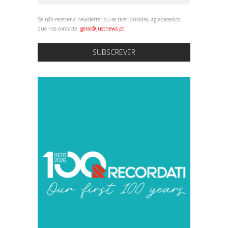
Se não receber a newsletter ou se tiver dúvidas, agradecemos
que nos contacte:
geral@justnews.pt
SUBSCREVER