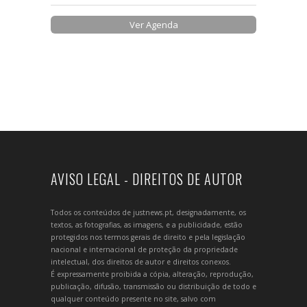
Ver Agenda
AVISO LEGAL - DIREITOS DE AUTOR
Todos os conteúdos de justnews.pt, designadamente, os
textos, as fotografias, as imagens, e a publicidade, estão
protegidos nos termos gerais de direito e pela legislação
nacional e internacional de proteção da propriedade
intelectual, dos direitos de autor e direitos conexos.
É expressamente proibida a cópia, alteração, reprodução,
publicação, difusão, transmissão ou distribuição de todo e
qualquer conteúdo presente no site, salvo com