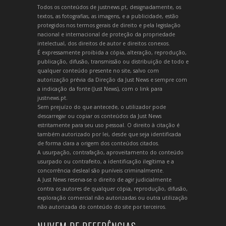
Todos os conteúdos de justnews.pt, designadamente, os
textos, as fotografias, as imagens, e a publicidade, estão
protegidos nos termos gerais de direito e pela legislação
nacional e internacional de proteção da propriedade
intelectual, dos direitos de autor e direitos conexos.
É expressamente proibida a cópia, alteração, reprodução,
publicação, difusão, transmissão ou distribuição de todo e
qualquer conteúdo presente no site, salvo com
autorização prévia da Direção da Just News e sempre com
a indicação da fonte (Just News), com o link para
justnews.pt.
Sem prejuízo do que antecede, o utilizador pode
descarregar ou copiar os conteúdos da Just News
estritamente para seu uso pessoal. O direito à citação é
também autorizado por lei, desde que seja identificada
de forma clara a origem dos conteúdos citados.
A usurpação, contrafação, aproveitamento do conteúdo
usurpado ou contrafeito, a identificação ilegítima e a
concorrência desleal são puníveis criminalmente.
A Just News reserva-se o direito de agir judicialmente
contra os autores de qualquer cópia, reprodução, difusão,
exploração comercial não autorizadas ou outra utilização
não autorizada do conteúdo do site por terceiros.