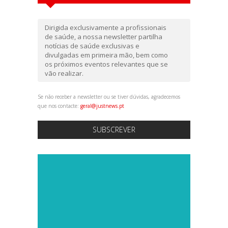
Dirigida exclusivamente a profissionais
de saúde, a nossa newsletter partilha
notícias de saúde exclusivas e
divulgadas em primeira mão, bem como
os próximos eventos relevantes que se
vão realizar.
Se não receber a newsletter ou se tiver dúvidas, agradecemos
que nos contacte:
geral@justnews.pt
SUBSCREVER