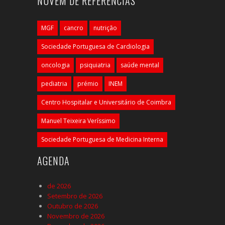
NUVEM DE REFERÊNCIAS
MGF
cancro
nutrição
Sociedade Portuguesa de Cardiologia
oncologia
psiquiatria
saúde mental
pediatria
prémio
INEM
Centro Hospitalar e Universitário de Coimbra
Manuel Teixeira Veríssimo
Sociedade Portuguesa de Medicina Interna
AGENDA
de 2026
Setembro de 2026
Outubro de 2026
Novembro de 2026