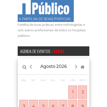
Partilha de boas práticas entre nefrologistas e
com outros profissionais de todos os hospitais
públicos.
AGENDA DE EVENTOS -
GERAL
Agosto
2026
seg.
ter.
qua.
qui.
sex.
sáb.
dom.
1
2
1
1
3
4
5
6
7
8
9