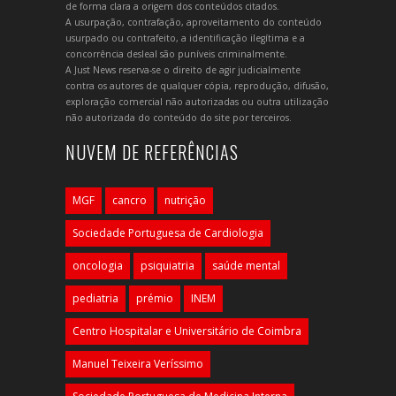
de forma clara a origem dos conteúdos citados.
A usurpação, contrafação, aproveitamento do conteúdo
usurpado ou contrafeito, a identificação ilegítima e a
concorrência desleal são puníveis criminalmente.
A Just News reserva-se o direito de agir judicialmente
contra os autores de qualquer cópia, reprodução, difusão,
exploração comercial não autorizadas ou outra utilização
não autorizada do conteúdo do site por terceiros.
NUVEM DE REFERÊNCIAS
MGF
cancro
nutrição
Sociedade Portuguesa de Cardiologia
oncologia
psiquiatria
saúde mental
pediatria
prémio
INEM
Centro Hospitalar e Universitário de Coimbra
Manuel Teixeira Veríssimo