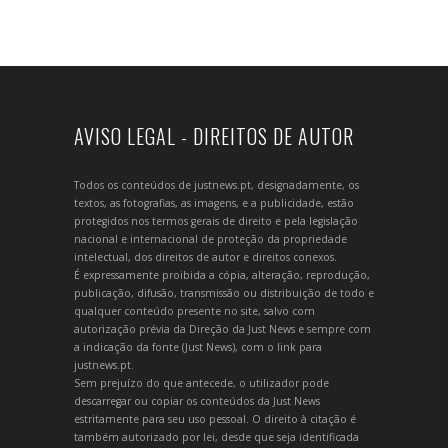
AVISO LEGAL - DIREITOS DE AUTOR
Todos os conteúdos de justnews.pt, designadamente, os
textos, as fotografias, as imagens, e a publicidade, estão
protegidos nos termos gerais de direito e pela legislação
nacional e internacional de proteção da propriedade
intelectual, dos direitos de autor e direitos conexos.
É expressamente proibida a cópia, alteração, reprodução,
publicação, difusão, transmissão ou distribuição de todo e
qualquer conteúdo presente no site, salvo com
autorização prévia da Direção da Just News e sempre com
a indicação da fonte (Just News), com o link para
justnews.pt.
Sem prejuízo do que antecede, o utilizador pode
descarregar ou copiar os conteúdos da Just News
estritamente para seu uso pessoal. O direito à citação é
também autorizado por lei, desde que seja identificada