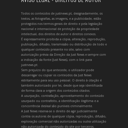
Todos os conteúdos de justnews.pt, designadamente, os
textos, as fotografias, as imagens, e a publicidade, estão
protegidos nos termos gerais de direito e pela legislação
nacional e internacional de proteção da propriedade
intelectual, dos direitos de autor e direitos conexos.
É expressamente proibida a cópia, alteração, reprodução,
publicação, difusão, transmissão ou distribuição de todo e
qualquer conteúdo presente no site, salvo com
autorização prévia da Direção da Just News e sempre com
a indicação da fonte (Just News), com o link para
justnews.pt.
Sem prejuízo do que antecede, o utilizador pode
descarregar ou copiar os conteúdos da Just News
estritamente para seu uso pessoal. O direito à citação é
também autorizado por lei, desde que seja identificada
de forma clara a origem dos conteúdos citados.
A usurpação, contrafação, aproveitamento do conteúdo
usurpado ou contrafeito, a identificação ilegítima e a
concorrência desleal são puníveis criminalmente.
A Just News reserva-se o direito de agir judicialmente
contra os autores de qualquer cópia, reprodução, difusão,
exploração comercial não autorizadas ou outra utilização
não autorizada do conteúdo do site por terceiros.