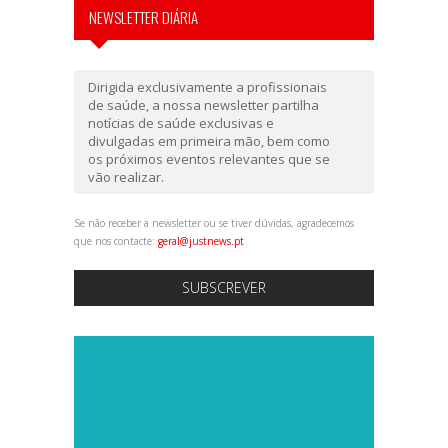
NEWSLETTER DIÁRIA
Dirigida exclusivamente a profissionais
de saúde, a nossa newsletter partilha
notícias de saúde exclusivas e
divulgadas em primeira mão, bem como
os próximos eventos relevantes que se
vão realizar.
Se não receber a newsletter ou se tiver dúvidas, agradecemos
que nos contacte:
geral@justnews.pt
SUBSCREVER