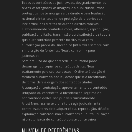
Todos os conteúdos de justnews.pt, designadamente, os
textos, as fotografias, as imagens, e a publicidade, estão
protegidos nos termos gerais de direito e pela legislação
nacional e internacional de proteção da propriedade
intelectual, dos direitos de autor e direitos conexos.
É expressamente proibida a cópia, alteração, reprodução,
publicação, difusão, transmissão ou distribuição de todo e
qualquer conteúdo presente no site, salvo com
autorização prévia da Direção da Just News e sempre com
a indicação da fonte (Just News), com o link para
justnews.pt.
Sem prejuízo do que antecede, o utilizador pode
descarregar ou copiar os conteúdos da Just News
estritamente para seu uso pessoal. O direito à citação é
também autorizado por lei, desde que seja identificada
de forma clara a origem dos conteúdos citados.
A usurpação, contrafação, aproveitamento do conteúdo
usurpado ou contrafeito, a identificação ilegítima e a
concorrência desleal são puníveis criminalmente.
A Just News reserva-se o direito de agir judicialmente
contra os autores de qualquer cópia, reprodução, difusão,
exploração comercial não autorizadas ou outra utilização
não autorizada do conteúdo do site por terceiros.
NUVEM DE REFERÊNCIAS