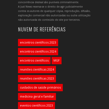
concorrência desleal são puníveis criminalmente.
A Just News reserva-se o direito de agir judicialmente
contra os autores de qualquer cópia, reprodução, difusão,
exploração comercial não autorizadas ou outra utilização
não autorizada do conteúdo do site por terceiros.
NUVEM DE REFERÊNCIAS
encontros científicos 2023
encontros científicos 2024
encontros científicos
MGF
reuniões científicas 2024
reuniões científicas 2023
cuidados de saúde primários
medicina geral e familiar
eventos científicos 2023