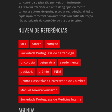
concorrência desleal são puníveis criminalmente.
A Just News reserva-se o direito de agir judicialmente
contra os autores de qualquer cópia, reprodução, difusão,
exploração comercial não autorizadas ou outra utilização
não autorizada do conteúdo do site por terceiros.
NUVEM DE REFERÊNCIAS
MGF
cancro
nutrição
Sociedade Portuguesa de Cardiologia
oncologia
psiquiatria
saúde mental
pediatria
prémio
INEM
Centro Hospitalar e Universitário de Coimbra
Manuel Teixeira Veríssimo
Sociedade Portuguesa de Medicina Interna
AGENDA