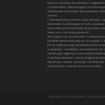
Todos os conteúdos de justnews.pt, designadament
e a publicidade, estão protegidos nos termos gera
internacional de proteção da propriedade intelec
conexos.
É expressamente proibida a cópia, alteração, re
transmissão ou distribuição de todo e qualquer
autorização prévia da Direção da Just News e se
News), com o link para justnews.pt.
Sem prejuízo do que antecede, o utilizador pod
Just News estritamente para seu uso pessoal. O
por lei, desde que seja identificada de forma cl
A usurpação, contrafação, aproveitamento do c
identificação ilegítima e a concorrência desleal
A Just News reserva-se o direito de agir judicia
reprodução, difusão, exploração comercial não 
autorizada do conteúdo do site por terceiros.
Copyright © 2026 Just News. Todos os dire