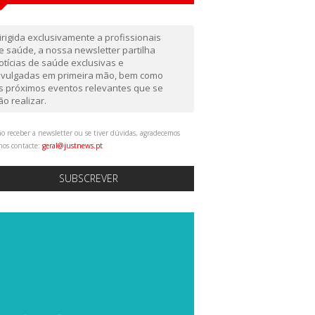
irigida exclusivamente a profissionais
e saúde, a nossa newsletter partilha
otícias de saúde exclusivas e
ivulgadas em primeira mão, bem como
s próximos eventos relevantes que se
ão realizar.
o receber a newsletter ou se tiver dúvidas, agradecemos
nos contacte:
geral@justnews.pt
SUBSCREVER