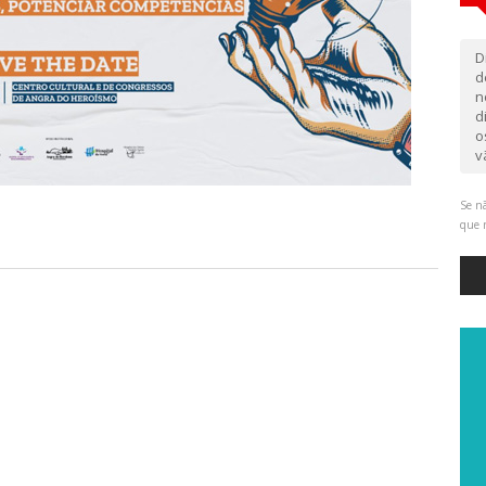
D
d
n
d
o
v
Se nã
que 