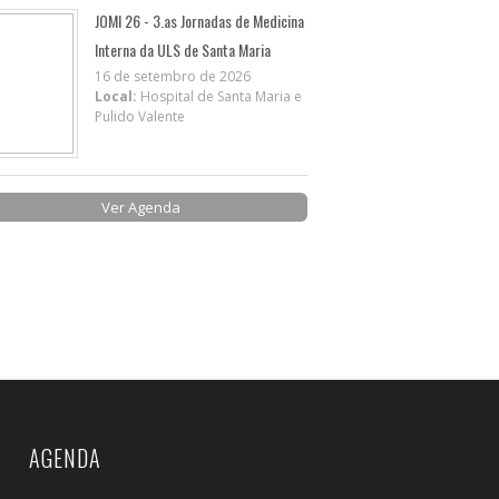
JOMI 26 - 3.as Jornadas de Medicina
Interna da ULS de Santa Maria
16 de setembro de 2026
Local:
Hospital de Santa Maria e
Pulido Valente
Ver Agenda
AGENDA