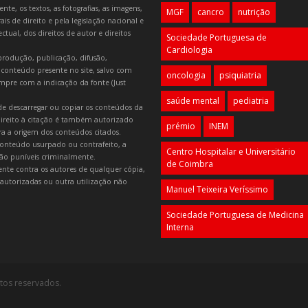
e, os textos, as fotografias, as imagens,
MGF
cancro
nutrição
is de direito e pela legislação nacional e
tual, dos direitos de autor e direitos
Sociedade Portuguesa de
Cardiologia
produção, publicação, difusão,
 conteúdo presente no site, salvo com
oncologia
psiquiatria
mpre com a indicação da fonte (Just
saúde mental
pediatria
e descarregar ou copiar os conteúdos da
 direito à citação é também autorizado
prémio
INEM
ara a origem dos conteúdos citados.
onteúdo usurpado ou contrafeito, a
Centro Hospitalar e Universitário
 são puníveis criminalmente.
de Coimbra
lmente contra os autores de qualquer cópia,
autorizadas ou outra utilização não
Manuel Teixeira Veríssimo
Sociedade Portuguesa de Medicina
Interna
itos reservados.