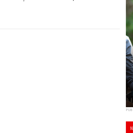
PUB
N