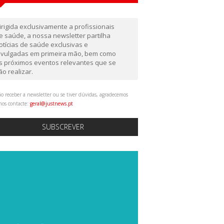
irigida exclusivamente a profissionais
e saúde, a nossa newsletter partilha
otícias de saúde exclusivas e
ivulgadas em primeira mão, bem como
s próximos eventos relevantes que se
ão realizar.
o receber a newsletter ou se tiver dúvidas, agradecemos
nos contacte:
geral@justnews.pt
SUBSCREVER