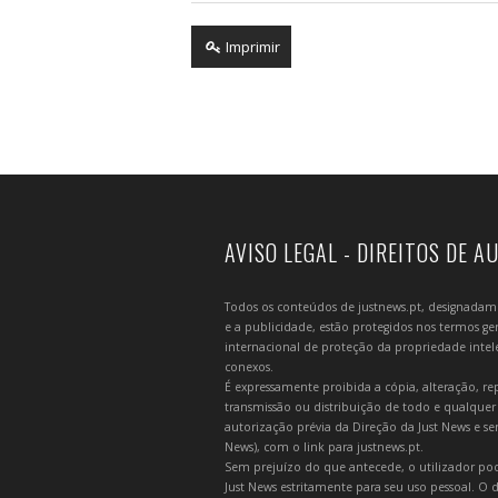
Imprimir
AVISO LEGAL - DIREITOS DE A
Todos os conteúdos de justnews.pt, designadament
e a publicidade, estão protegidos nos termos gera
internacional de proteção da propriedade intelec
conexos.
É expressamente proibida a cópia, alteração, re
transmissão ou distribuição de todo e qualquer
autorização prévia da Direção da Just News e se
News), com o link para justnews.pt.
Sem prejuízo do que antecede, o utilizador pod
Just News estritamente para seu uso pessoal. O