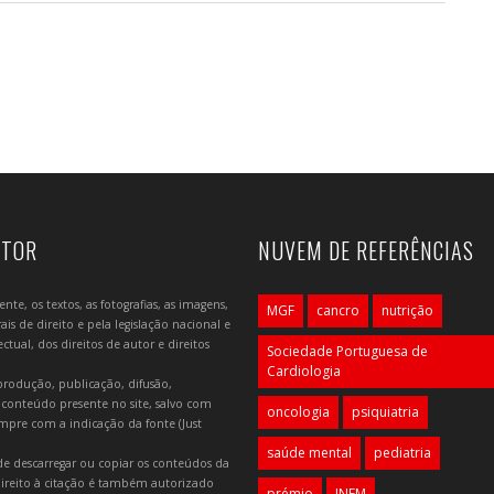
UTOR
NUVEM DE REFERÊNCIAS
e, os textos, as fotografias, as imagens,
MGF
cancro
nutrição
is de direito e pela legislação nacional e
tual, dos direitos de autor e direitos
Sociedade Portuguesa de
Cardiologia
produção, publicação, difusão,
 conteúdo presente no site, salvo com
oncologia
psiquiatria
mpre com a indicação da fonte (Just
saúde mental
pediatria
e descarregar ou copiar os conteúdos da
 direito à citação é também autorizado
prémio
INEM