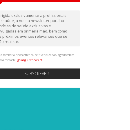
irigida exclusivamente a profissionais
e saúde, a nossa newsletter partilha
otícias de saúde exclusivas e
ivulgadas em primeira mão, bem como
s próximos eventos relevantes que se
ão realizar.
o receber a newsletter ou se tiver dúvidas, agradecemos
nos contacte:
geral@justnews.pt
SUBSCREVER