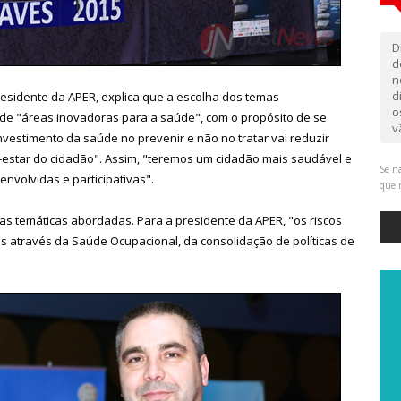
D
d
n
d
 presidente da APER, explica que a escolha dos temas
o
de "áreas inovadoras para a saúde", com o propósito de se
v
nvestimento da saúde no prevenir e não no tratar vai reduzir
m-estar do cidadão". Assim, "teremos um cidadão mais saudável e
Se nã
nvolvidas e participativas".
que 
as temáticas abordadas. Para a presidente da APER, "os riscos
 através da Saúde Ocupacional, da consolidação de políticas de