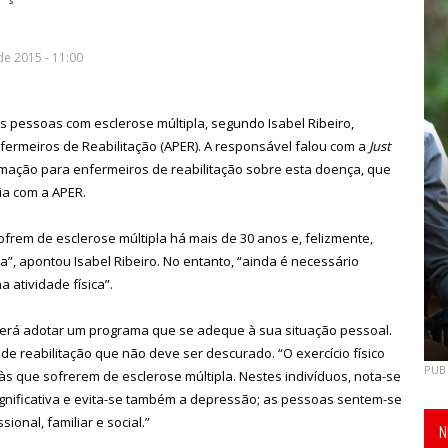
de 2015 - 11:00
as pessoas com esclerose múltipla, segundo Isabel Ribeiro,
ermeiros de Reabilitação (APER). A responsável falou com a
Just
mação para enfermeiros de reabilitação sobre esta doença, que
ia com a APER.
rem de esclerose múltipla há mais de 30 anos e, felizmente,
”, apontou Isabel Ribeiro. No entanto, “ainda é necessário
a atividade física”.
erá adotar um programa que se adeque à sua situação pessoal.
e reabilitação que não deve ser descurado. “O exercício físico
PUB
s que sofrerem de esclerose múltipla. Nestes indivíduos, nota-se
gnificativa e evita-se também a depressão; as pessoas sentem-se
onal, familiar e social.”
N