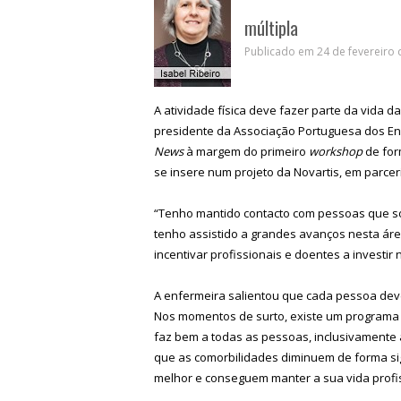
múltipla
Publicado em 24 de fevereiro 
A atividade física deve fazer parte da vida d
presidente da Associação Portuguesa dos Enf
News
à margem do primeiro
workshop
de for
se insere num projeto da Novartis, em parcer
“Tenho mantido contacto com pessoas que sof
tenho assistido a grandes avanços nesta área
incentivar profissionais e doentes a investir n
A enfermeira salientou que cada pessoa dev
Nos momentos de surto, existe um programa d
faz bem a todas as pessoas, inclusivamente à
que as comorbilidades diminuem de forma si
melhor e conseguem manter a sua vida profissi