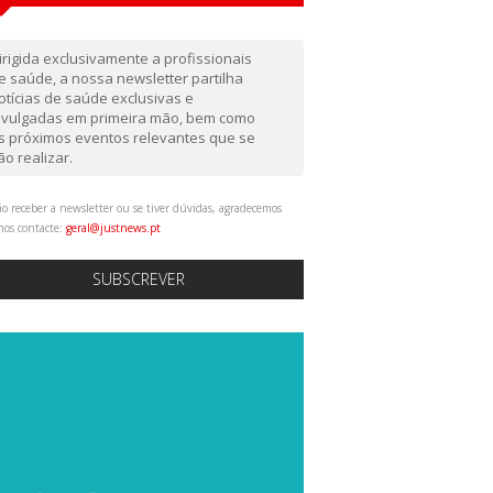
irigida exclusivamente a profissionais
e saúde, a nossa newsletter partilha
otícias de saúde exclusivas e
ivulgadas em primeira mão, bem como
s próximos eventos relevantes que se
ão realizar.
o receber a newsletter ou se tiver dúvidas, agradecemos
nos contacte:
geral@justnews.pt
SUBSCREVER