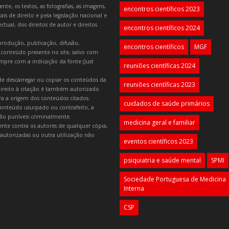
e, os textos, as fotografias, as imagens,
encontros científicos 2023
is de direito e pela legislação nacional e
tual, dos direitos de autor e direitos
encontros científicos 2024
produção, publicação, difusão,
encontros científicos
MGF
 conteúdo presente no site, salvo com
mpre com a indicação da fonte (Just
reuniões científicas 2024
e descarregar ou copiar os conteúdos da
reuniões científicas 2023
 direito à citação é também autorizado
ara a origem dos conteúdos citados.
cuidados de saúde primários
onteúdo usurpado ou contrafeito, a
 são puníveis criminalmente.
medicina geral e familiar
lmente contra os autores de qualquer cópia,
autorizadas ou outra utilização não
eventos científicos 2023
psiquiatria e saúde mental
SPMI
Sociedade Portuguesa de Medicina
Interna
CSP