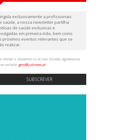
irigida exclusivamente a profissionais
e saúde, a nossa newsletter partilha
otícias de saúde exclusivas e
ivulgadas em primeira mão, bem como
s próximos eventos relevantes que se
ão realizar.
o receber a newsletter ou se tiver dúvidas, agradecemos
nos contacte:
geral@justnews.pt
SUBSCREVER