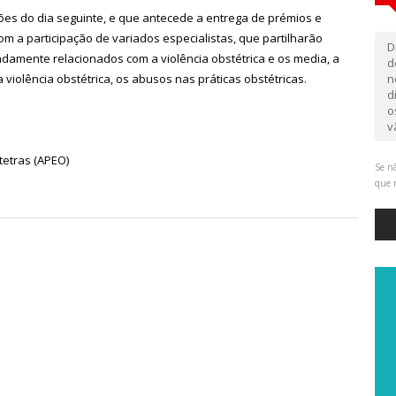
sões do dia seguinte, e que antecede a entrega de prémios e
m a participação de variados especialistas, que partilharão
D
damente relacionados com a violência obstétrica e os media, a
d
violência obstétrica, os abusos nas práticas obstétricas.
n
d
o
v
etras (APEO)
Se nã
que 