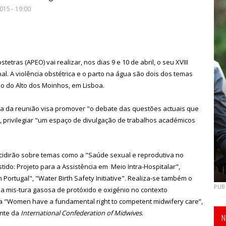
015 - 19:00
tras (APEO) vai realizar, nos dias 9 e 10 de abril, o seu XVIII
al. A violência obstétrica e o parto na água são dois dos temas
io do Alto dos Moinhos, em Lisboa.
a da reunião visa promover "o debate das questões actuais que
 privilegiar "um espaço de divulgação de trabalhos académicos
ncidirão sobre temas como a "Saúde sexual e reprodutiva no
tido: Projeto para a Assistência em Meio Intra-Hospitalar",
ortugal", "Water Birth Safety Initiative". Realiza-se também o
PUB
 da mis-tura gasosa de protóxido e oxigénio no contexto
lada "Women have a fundamental right to competent midwifery care”,
ente da
International Confederation of Midwives
.
N