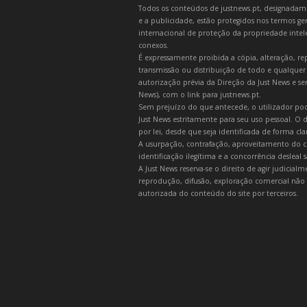
Todos os conteúdos de justnews.pt, designadament
e a publicidade, estão protegidos nos termos gera
internacional de proteção da propriedade intelec
conexos.
É expressamente proibida a cópia, alteração, re
transmissão ou distribuição de todo e qualquer
autorização prévia da Direção da Just News e se
News), com o link para justnews.pt.
Sem prejuízo do que antecede, o utilizador pod
Just News estritamente para seu uso pessoal. O
por lei, desde que seja identificada de forma cl
A usurpação, contrafação, aproveitamento do c
identificação ilegítima e a concorrência desleal
A Just News reserva-se o direito de agir judicia
reprodução, difusão, exploração comercial não 
autorizada do conteúdo do site por terceiros.