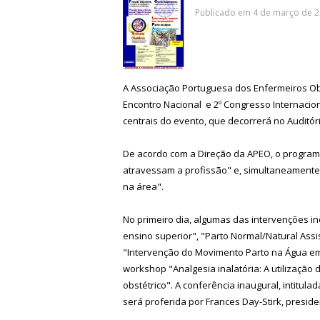
Publicado em 4 de março de 2
A Associação Portuguesa dos Enfermeiros Obste
Encontro Nacional e 2º Congresso Internacion
centrais do evento, que decorrerá no Auditór
De acordo com a Direção da APEO, o program
atravessam a profissão" e, simultaneamente,
na área".
No primeiro dia, algumas das intervenções i
ensino superior", "Parto Normal/Natural Assis
"Intervenção do Movimento Parto na Água em P
workshop "Analgesia inalatória: A utilização
obstétrico". A conferência inaugural, intitu
será proferida por Frances Day-Stirk, presid