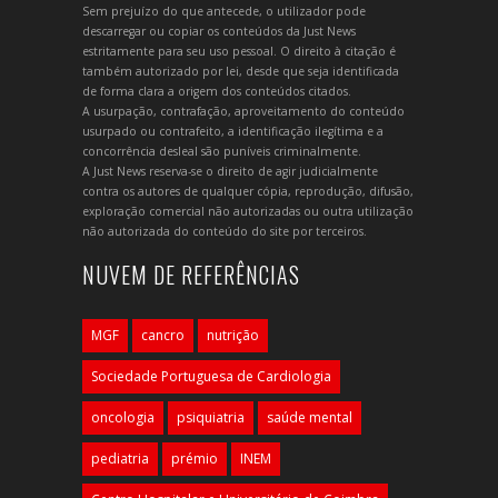
Sem prejuízo do que antecede, o utilizador pode
descarregar ou copiar os conteúdos da Just News
estritamente para seu uso pessoal. O direito à citação é
também autorizado por lei, desde que seja identificada
de forma clara a origem dos conteúdos citados.
A usurpação, contrafação, aproveitamento do conteúdo
usurpado ou contrafeito, a identificação ilegítima e a
concorrência desleal são puníveis criminalmente.
A Just News reserva-se o direito de agir judicialmente
contra os autores de qualquer cópia, reprodução, difusão,
exploração comercial não autorizadas ou outra utilização
não autorizada do conteúdo do site por terceiros.
NUVEM DE REFERÊNCIAS
MGF
cancro
nutrição
Sociedade Portuguesa de Cardiologia
oncologia
psiquiatria
saúde mental
pediatria
prémio
INEM