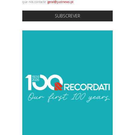
que nos contacte:
geral@justnews.pt
SUBSCREVER