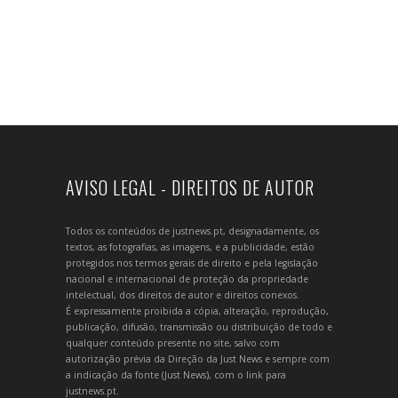
AVISO LEGAL - DIREITOS DE AUTOR
Todos os conteúdos de justnews.pt, designadamente, os
textos, as fotografias, as imagens, e a publicidade, estão
protegidos nos termos gerais de direito e pela legislação
nacional e internacional de proteção da propriedade
intelectual, dos direitos de autor e direitos conexos.
É expressamente proibida a cópia, alteração, reprodução,
publicação, difusão, transmissão ou distribuição de todo e
qualquer conteúdo presente no site, salvo com
autorização prévia da Direção da Just News e sempre com
a indicação da fonte (Just News), com o link para
justnews.pt.