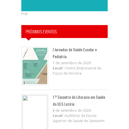
PUB
PRÓXIMOS EVENTOS
I Jornadas de Saúde Escolar e
Pediatria
7 de setembro de 2026
Local:
Centro Empresarial de
Paços de Ferreira
1.º Encontro de Literacia em Saúde
da ULS Lezíria
8 de setembro de 2026
Local:
Auditório da Escola
Superior de Saúde de Santarém