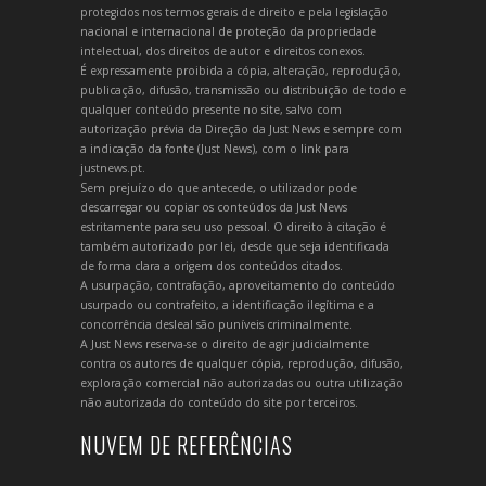
protegidos nos termos gerais de direito e pela legislação
nacional e internacional de proteção da propriedade
intelectual, dos direitos de autor e direitos conexos.
É expressamente proibida a cópia, alteração, reprodução,
publicação, difusão, transmissão ou distribuição de todo e
qualquer conteúdo presente no site, salvo com
autorização prévia da Direção da Just News e sempre com
a indicação da fonte (Just News), com o link para
justnews.pt.
Sem prejuízo do que antecede, o utilizador pode
descarregar ou copiar os conteúdos da Just News
estritamente para seu uso pessoal. O direito à citação é
também autorizado por lei, desde que seja identificada
de forma clara a origem dos conteúdos citados.
A usurpação, contrafação, aproveitamento do conteúdo
usurpado ou contrafeito, a identificação ilegítima e a
concorrência desleal são puníveis criminalmente.
A Just News reserva-se o direito de agir judicialmente
contra os autores de qualquer cópia, reprodução, difusão,
exploração comercial não autorizadas ou outra utilização
não autorizada do conteúdo do site por terceiros.
NUVEM DE REFERÊNCIAS