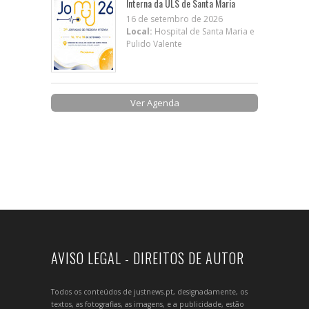
Interna da ULS de Santa Maria
16 de setembro de 2026
Local:
Hospital de Santa Maria e
Pulido Valente
Ver Agenda
AVISO LEGAL - DIREITOS DE AUTOR
Todos os conteúdos de justnews.pt, designadamente, os
textos, as fotografias, as imagens, e a publicidade, estão