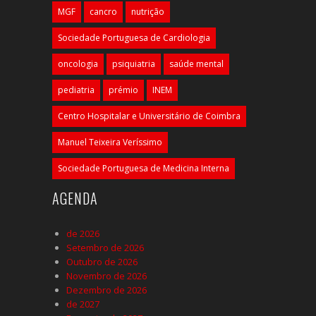
MGF
cancro
nutrição
Sociedade Portuguesa de Cardiologia
oncologia
psiquiatria
saúde mental
pediatria
prémio
INEM
Centro Hospitalar e Universitário de Coimbra
Manuel Teixeira Veríssimo
Sociedade Portuguesa de Medicina Interna
AGENDA
de 2026
Setembro de 2026
Outubro de 2026
Novembro de 2026
Dezembro de 2026
de 2027