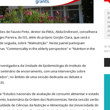
D
d
n
d
o
es de Fausto Pinto, diretor da FMUL, Alida Endresen, conselheira
v
s Pereira, do ISS, além do próprio Gorjão Clara, que será o
 seguida, sobre "Malnutrição". Neste painel participam
Se nã
s "Commensality in the elderly perspective" e "Nutrition in the
que 
nvestigadora da Unidade de Epidemiologia do Instituto de
te seminário de encerramento, com uma intervenção sobre
ciados", no âmbito de uma sessão dedicada ao debate e
3S.
a "Estudos nacionais de avaliação de consumo alimentar e estado
ento, bastonária da Ordem dos Nutricionistas. Nesta sessão serão
uldade de Ciências da Nutrição e Alimentação da Universidade do