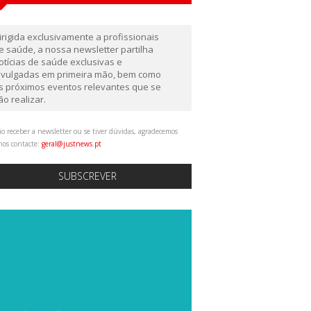
irigida exclusivamente a profissionais
e saúde, a nossa newsletter partilha
otícias de saúde exclusivas e
ivulgadas em primeira mão, bem como
s próximos eventos relevantes que se
ão realizar.
o receber a newsletter ou se tiver dúvidas, agradecemos
nos contacte:
geral@justnews.pt
SUBSCREVER