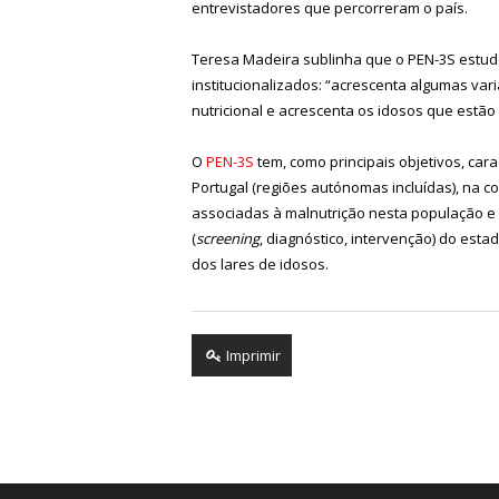
entrevistadores que percorreram o país.
Teresa Madeira sublinha que o
PEN-3S
estud
institucionalizados: “acrescenta algumas var
nutricional e acrescenta os idosos que estão
O
PEN-3S
tem, como principais objetivos, car
Portugal (regiões autónomas incluídas), na com
associadas à malnutrição nesta população e d
(
screening
, diagnóstico, intervenção) do esta
dos lares de idosos.
Imprimir