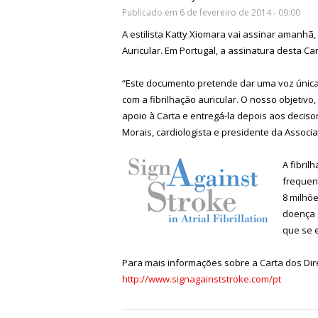
Publicado em 6 de fevereiro de 2014 - 09:00
A estilista Katty Xiomara vai assinar amanhã,
Auricular. Em Portugal, a assinatura desta C
“Este documento pretende dar uma voz única,
com a fibrilhação auricular. O nosso objetivo
apoio à Carta e entregá-la depois aos decis
Morais, cardiologista e presidente da Associ
A fibril
frequen
8 milhõe
doença 
que se 
Para mais informações sobre a Carta dos Dire
http://www.signagainststroke.com/pt