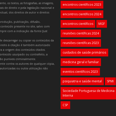
e, os textos, as fotografias, as imagens,
encontros científicos 2023
is de direito e pela legislação nacional e
tual, dos direitos de autor e direitos
encontros científicos 2024
produção, publicação, difusão,
encontros científicos
MGF
 conteúdo presente no site, salvo com
mpre com a indicação da fonte (Just
reuniões científicas 2024
e descarregar ou copiar os conteúdos da
reuniões científicas 2023
 direito à citação é também autorizado
ara a origem dos conteúdos citados.
cuidados de saúde primários
onteúdo usurpado ou contrafeito, a
 são puníveis criminalmente.
medicina geral e familiar
lmente contra os autores de qualquer cópia,
autorizadas ou outra utilização não
eventos científicos 2023
psiquiatria e saúde mental
SPMI
Sociedade Portuguesa de Medicina
Interna
CSP