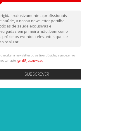
irigida exclusivamente a profissionais
e saúde, a nossa newsletter partilha
otícias de saúde exclusivas e
ivulgadas em primeira mão, bem como
s próximos eventos relevantes que se
ão realizar.
o receber a newsletter ou se tiver dúvidas, agradecemos
nos contacte:
geral@justnews.pt
SUBSCREVER