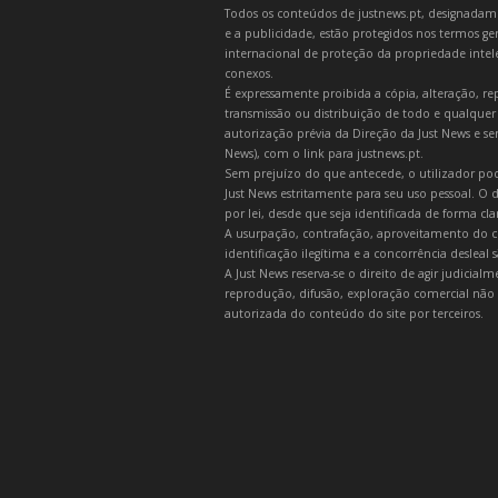
Todos os conteúdos de justnews.pt, designadament
e a publicidade, estão protegidos nos termos gera
internacional de proteção da propriedade intelec
conexos.
É expressamente proibida a cópia, alteração, re
transmissão ou distribuição de todo e qualquer
autorização prévia da Direção da Just News e se
News), com o link para justnews.pt.
Sem prejuízo do que antecede, o utilizador pod
Just News estritamente para seu uso pessoal. O
por lei, desde que seja identificada de forma cl
A usurpação, contrafação, aproveitamento do c
identificação ilegítima e a concorrência desleal
A Just News reserva-se o direito de agir judicia
reprodução, difusão, exploração comercial não 
autorizada do conteúdo do site por terceiros.