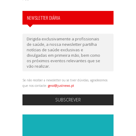
NEWSLETTER DIÁRIA
Dirigida exclusivamente a profissionais
de saúde, a nossa newsletter partilha
notícias de saúde exclusivas e
divulgadas em primeira mão, bem como
os próximos eventos relevantes que se
vão realizar.
Se não receber a newsletter ou se tiver dúvidas, agradecemos
que nos contacte:
geral@justnews.pt
SUBSCREVER