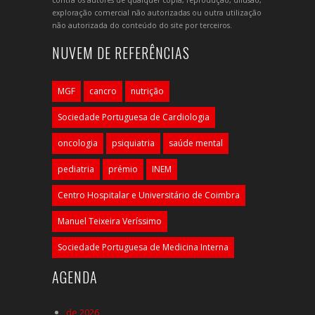
exploração comercial não autorizadas ou outra utilização
não autorizada do conteúdo do site por terceiros.
NUVEM DE REFERÊNCIAS
MGF
cancro
nutrição
Sociedade Portuguesa de Cardiologia
oncologia
psiquiatria
saúde mental
pediatria
prémio
INEM
Centro Hospitalar e Universitário de Coimbra
Manuel Teixeira Veríssimo
Sociedade Portuguesa de Medicina Interna
AGENDA
de 2026