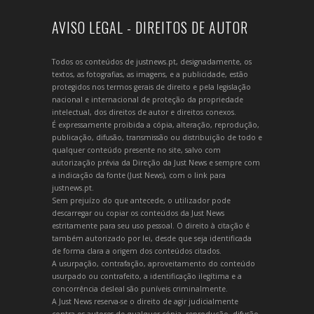
AVISO LEGAL - DIREITOS DE AUTOR
Todos os conteúdos de justnews.pt, designadamente, os
textos, as fotografias, as imagens, e a publicidade, estão
protegidos nos termos gerais de direito e pela legislação
nacional e internacional de proteção da propriedade
intelectual, dos direitos de autor e direitos conexos.
É expressamente proibida a cópia, alteração, reprodução,
publicação, difusão, transmissão ou distribuição de todo e
qualquer conteúdo presente no site, salvo com
autorização prévia da Direção da Just News e sempre com
a indicação da fonte (Just News), com o link para
justnews.pt.
Sem prejuízo do que antecede, o utilizador pode
descarregar ou copiar os conteúdos da Just News
estritamente para seu uso pessoal. O direito à citação é
também autorizado por lei, desde que seja identificada
de forma clara a origem dos conteúdos citados.
A usurpação, contrafação, aproveitamento do conteúdo
usurpado ou contrafeito, a identificação ilegítima e a
concorrência desleal são puníveis criminalmente.
A Just News reserva-se o direito de agir judicialmente
contra os autores de qualquer cópia, reprodução, difusão,