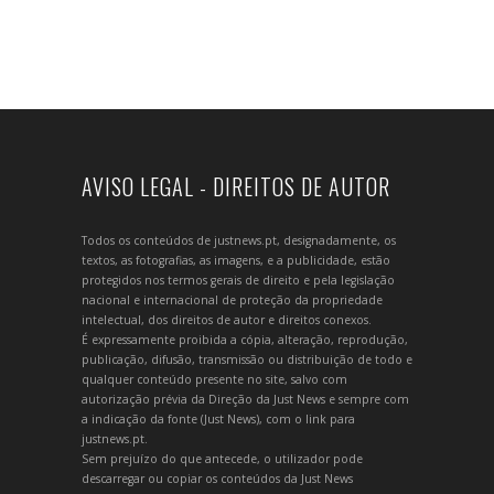
AVISO LEGAL - DIREITOS DE AUTOR
Todos os conteúdos de justnews.pt, designadamente, os
textos, as fotografias, as imagens, e a publicidade, estão
protegidos nos termos gerais de direito e pela legislação
nacional e internacional de proteção da propriedade
intelectual, dos direitos de autor e direitos conexos.
É expressamente proibida a cópia, alteração, reprodução,
publicação, difusão, transmissão ou distribuição de todo e
qualquer conteúdo presente no site, salvo com
autorização prévia da Direção da Just News e sempre com
a indicação da fonte (Just News), com o link para
justnews.pt.
Sem prejuízo do que antecede, o utilizador pode
descarregar ou copiar os conteúdos da Just News