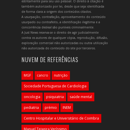
estritamente para seu uso pessoal. O direito à citação é
também autorizado por lei, desde que seja identificada
de forma clara a origem dos conteúdos citados.
A usurpação, contrafação, aproveitamento do conteúdo
usurpado ou contrafeito, a identificação ilegítima e a
concorrência desleal são puníveis criminalmente.
A Just News reserva-se o direito de agir judicialmente
contra os autores de qualquer cópia, reprodução, difusão,
exploração comercial não autorizadas ou outra utilização
não autorizada do conteúdo do site por terceiros.
NUVEM DE REFERÊNCIAS
MGF
cancro
nutrição
Sociedade Portuguesa de Cardiologia
oncologia
psiquiatria
saúde mental
pediatria
prémio
INEM
Centro Hospitalar e Universitário de Coimbra
Manuel Teixeira Veríssimo