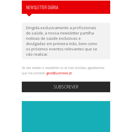
NEWSLETTER DIÁRIA
Dirigida exclusivamente a profissionais
de saúde, a nossa newsletter partilha
notícias de saúde exclusivas e
divulgadas em primeira mão, bem como
os próximos eventos relevantes que se
vão realizar.
Se não receber a newsletter ou se tiver dúvidas, agradecemos
que nos contacte:
geral@justnews.pt
SUBSCREVER