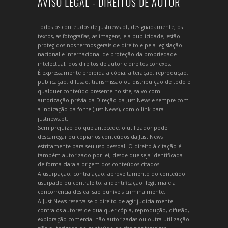
AVISO LEGAL - DIREITOS DE AUTOR
Todos os conteúdos de justnews.pt, designadamente, os
textos, as fotografias, as imagens, e a publicidade, estão
protegidos nos termos gerais de direito e pela legislação
nacional e internacional de proteção da propriedade
intelectual, dos direitos de autor e direitos conexos.
É expressamente proibida a cópia, alteração, reprodução,
publicação, difusão, transmissão ou distribuição de todo e
qualquer conteúdo presente no site, salvo com
autorização prévia da Direção da Just News e sempre com
a indicação da fonte (Just News), com o link para
justnews.pt.
Sem prejuízo do que antecede, o utilizador pode
descarregar ou copiar os conteúdos da Just News
estritamente para seu uso pessoal. O direito à citação é
também autorizado por lei, desde que seja identificada
de forma clara a origem dos conteúdos citados.
A usurpação, contrafação, aproveitamento do conteúdo
usurpado ou contrafeito, a identificação ilegítima e a
concorrência desleal são puníveis criminalmente.
A Just News reserva-se o direito de agir judicialmente
contra os autores de qualquer cópia, reprodução, difusão,
exploração comercial não autorizadas ou outra utilização