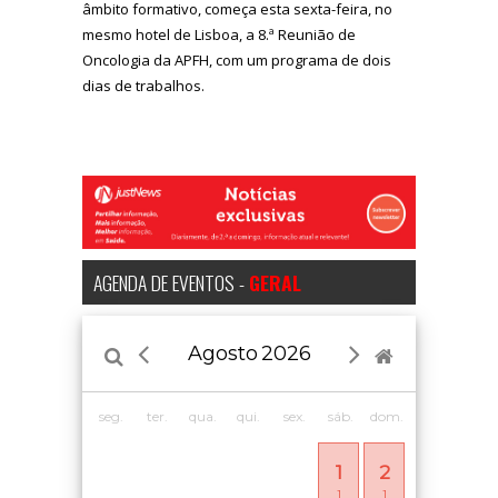
âmbito formativo, começa esta sexta-feira, no
mesmo hotel de Lisboa, a 8.ª Reunião de
Oncologia da APFH, com um programa de dois
dias de trabalhos.
AGENDA DE EVENTOS -
GERAL
Agosto
2026
seg.
ter.
qua.
qui.
sex.
sáb.
dom.
1
2
1
1