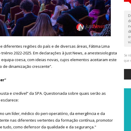
D
d
n
d
o
v
 diferentes regiões do país e de diversas áreas, Fátima Lima
triénio 2022-2025. Em declarações à Just News, a anestesiologista
Se nã
 equipa coesa, com ideias novas, cujos elementos aceitaram este
que 
 de dinamização crescente”.
er"
busta e credível” da SPA. Questionada sobre quais serão as
esclarece:
o um líder, médico do peri-operatório, da emergência e da
etente nas diferentes vertentes da formação contínua, promotor
 de tudo, como defensor da qualidade e da segurança."