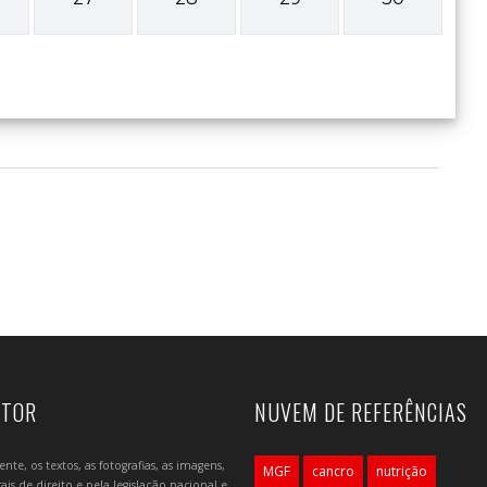
UTOR
NUVEM DE REFERÊNCIAS
e, os textos, as fotografias, as imagens,
MGF
cancro
nutrição
is de direito e pela legislação nacional e