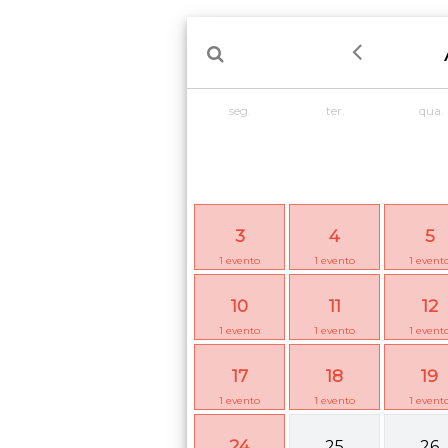
seg.
ter.
qua.
3
4
5
1
evento
1
evento
1
event
10
11
12
1
evento
1
evento
1
event
17
18
19
1
evento
1
evento
1
event
24
25
26