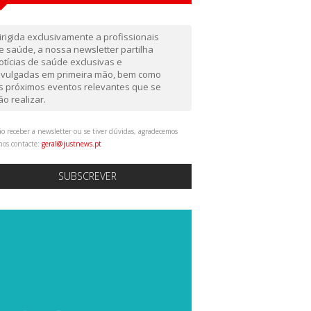
irigida exclusivamente a profissionais
e saúde, a nossa newsletter partilha
otícias de saúde exclusivas e
ivulgadas em primeira mão, bem como
s próximos eventos relevantes que se
ão realizar.
o receber a newsletter ou se tiver dúvidas, agradecemos
nos contacte:
geral@justnews.pt
SUBSCREVER