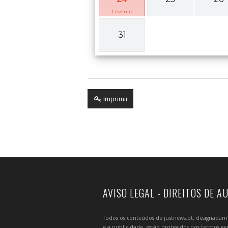
1
evento
31
Imprimir
AVISO LEGAL - DIREITOS DE A
Todos os conteúdos de justnews.pt, designadament
e a publicidade, estão protegidos nos termos gera