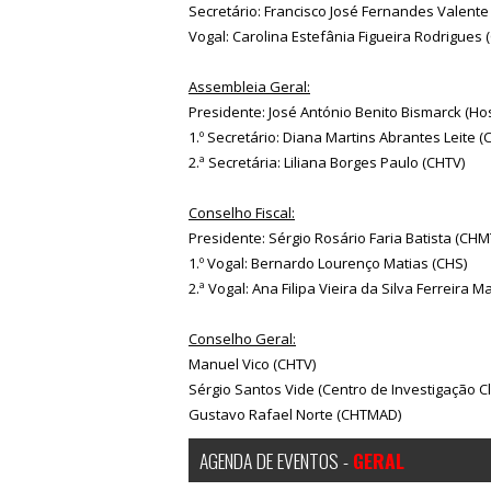
Secretário: Francisco José Fernandes Valente
Vogal: Carolina Estefânia Figueira Rodrigues 
Assembleia Geral:
Presidente: José António Benito Bismarck (Hos
1.º Secretário: Diana Martins Abrantes Leite (
2.ª Secretária: Liliana Borges Paulo (CHTV)
Conselho Fiscal:
Presidente: Sérgio Rosário Faria Batista (CHM
1.º Vogal: Bernardo Lourenço Matias (CHS)
2.ª Vogal: Ana Filipa Vieira da Silva Ferreira 
Conselho Geral:
Manuel Vico (CHTV)
Sérgio Santos Vide (Centro de Investigação C
Gustavo Rafael Norte (CHTMAD)
AGENDA DE EVENTOS -
GERAL