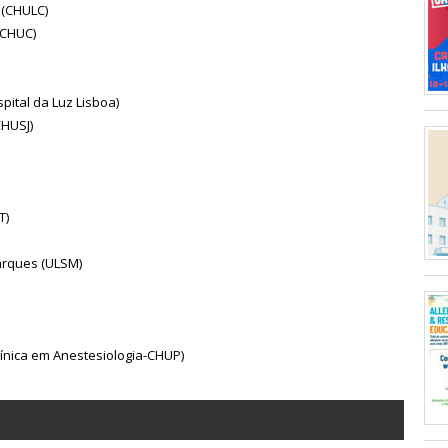
 (CHULC)
(CHUC)
pital da Luz Lisboa)
CHUSJ)
T)
Marques (ULSM)
línica em Anestesiologia-CHUP)