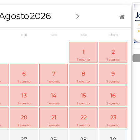
Agosto
2026
qui.
sex.
sáb.
dom.
1
2
1
evento
1
evento
6
7
8
9
o
1
evento
1
evento
1
evento
1
evento
13
14
15
16
o
1
evento
1
evento
1
evento
1
evento
20
21
22
23
o
1
evento
1
evento
1
evento
1
evento
27
28
29
30