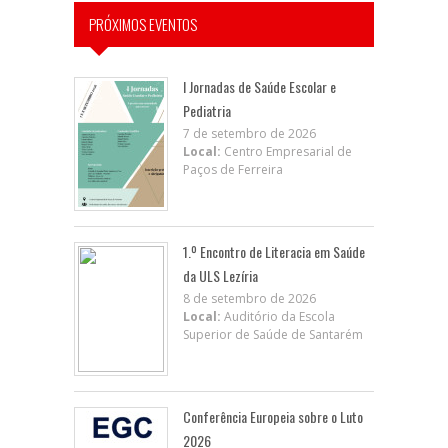
PRÓXIMOS EVENTOS
I Jornadas de Saúde Escolar e
Pediatria
7 de setembro de 2026
Local:
Centro Empresarial de
Paços de Ferreira
1.º Encontro de Literacia em Saúde
da ULS Lezíria
8 de setembro de 2026
Local:
Auditório da Escola
Superior de Saúde de Santarém
Conferência Europeia sobre o Luto
2026