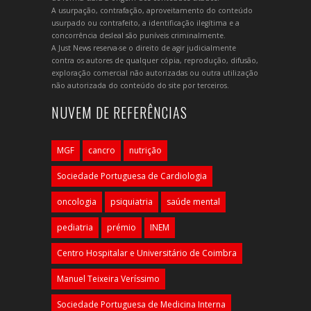
A usurpação, contrafação, aproveitamento do conteúdo
usurpado ou contrafeito, a identificação ilegítima e a
concorrência desleal são puníveis criminalmente.
A Just News reserva-se o direito de agir judicialmente
contra os autores de qualquer cópia, reprodução, difusão,
exploração comercial não autorizadas ou outra utilização
não autorizada do conteúdo do site por terceiros.
NUVEM DE REFERÊNCIAS
MGF
cancro
nutrição
Sociedade Portuguesa de Cardiologia
oncologia
psiquiatria
saúde mental
pediatria
prémio
INEM
Centro Hospitalar e Universitário de Coimbra
Manuel Teixeira Veríssimo
Sociedade Portuguesa de Medicina Interna