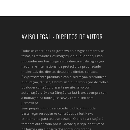
AVISO LEGAL - DIREITOS DE AUTOR
Todos os conteúdos de justnews.pt, designadamente, os
textos, as fotografias, as imagens, e a publicidade, estão
protegidos nos termos gerais de direito e pela legislação
nacional e internacional de proteção da propriedade
intelectual, dos direitos de autor e direitos conexos.
É expressamente proibida a cópia, alteração, reprodução,
publicação, difusão, transmissão ou distribuição de todo e
qualquer conteúdo presente no site, salvo com
autorização prévia da Direção da Just News e sempre com
a indicação da fonte (Just News), com o link para
justnews.pt.
Sem prejuízo do que antecede, o utilizador pode
descarregar ou copiar os conteúdos da Just News
estritamente para seu uso pessoal. O direito à citação é
também autorizado por lei, desde que seja identificada
de forma clara a origem dos conteúdos citados.