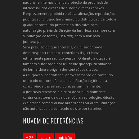
nacional e internacional de proteção da propriedade
intelectual, dos direitos de autor e direitos conexos.
É expressamente proibida a cópia, alteração, reprodução,
publicação, difusão, transmissão ou distribuição de todo e
qualquer conteúdo presente no site, salvo com
autorização prévia da Direção da Just News e sempre com
a indicação da fonte (Just News), com o link para
justnews.pt.
Sem prejuízo do que antecede, o utilizador pode
descarregar ou copiar os conteúdos da Just News
estritamente para seu uso pessoal. O direito à citação é
também autorizado por lei, desde que seja identificada
de forma clara a origem dos conteúdos citados.
A usurpação, contrafação, aproveitamento do conteúdo
usurpado ou contrafeito, a identificação ilegítima e a
concorrência desleal são puníveis criminalmente.
A Just News reserva-se o direito de agir judicialmente
contra os autores de qualquer cópia, reprodução, difusão,
exploração comercial não autorizadas ou outra utilização
não autorizada do conteúdo do site por terceiros.
NUVEM DE REFERÊNCIAS
MGF
cancro
nutrição