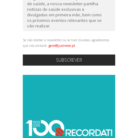
de saúde, a nossa newsletter partilha
notícias de saúde exclusivas e
divulgadas em primeira mão, bem como
os próximos eventos relevantes que se
vão realizar.
Se não receber a newsletter ou se tiver dúvidas, agradecemos
que nos contacte:
geral@justnews.pt
SUBSCREVER