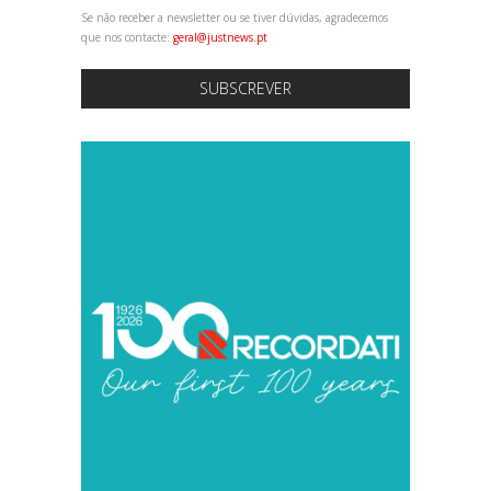
Se não receber a newsletter ou se tiver dúvidas, agradecemos
que nos contacte:
geral@justnews.pt
SUBSCREVER