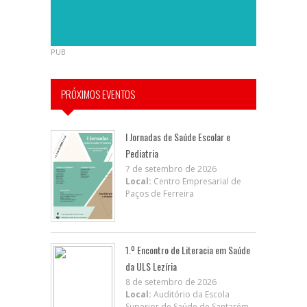
PUB
PRÓXIMOS EVENTOS
I Jornadas de Saúde Escolar e
Pediatria
7 de setembro de 2026
Local:
Centro Empresarial de
Paços de Ferreira
1.º Encontro de Literacia em Saúde
da ULS Lezíria
8 de setembro de 2026
Local:
Auditório da Escola
Superior de Saúde de Santarém