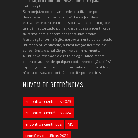
a indicação da fonte (Just News), com o link para
justnews.pt.
Sem prejuízo do que antecede, o utilizador pode
descarregar ou copiar os conteúdos da Just News
estritamente para seu uso pessoal. O direito à citação é
também autorizado por lei, desde que seja identificada
de forma clara a origem dos conteúdos citados.
A usurpação, contrafação, aproveitamento do conteúdo
usurpado ou contrafeito, a identificação ilegítima e a
concorrência desleal são puníveis criminalmente.
A Just News reserva-se o direito de agir judicialmente
contra os autores de qualquer cópia, reprodução, difusão,
exploração comercial não autorizadas ou outra utilização
não autorizada do conteúdo do site por terceiros.
NUVEM DE REFERÊNCIAS
encontros científicos 2023
encontros científicos 2024
encontros científicos
MGF
reuniões científicas 2024