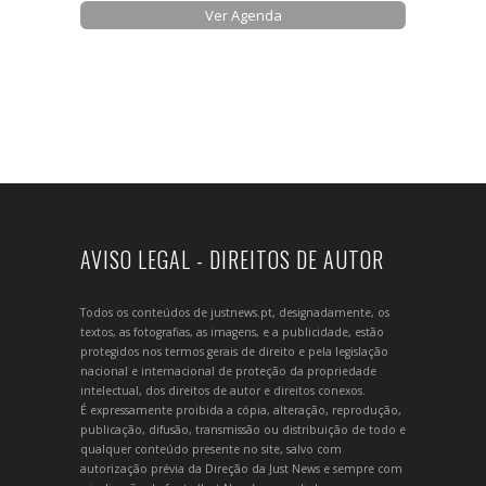
Ver Agenda
AVISO LEGAL - DIREITOS DE AUTOR
Todos os conteúdos de justnews.pt, designadamente, os
textos, as fotografias, as imagens, e a publicidade, estão
protegidos nos termos gerais de direito e pela legislação
nacional e internacional de proteção da propriedade
intelectual, dos direitos de autor e direitos conexos.
É expressamente proibida a cópia, alteração, reprodução,
publicação, difusão, transmissão ou distribuição de todo e
qualquer conteúdo presente no site, salvo com
autorização prévia da Direção da Just News e sempre com