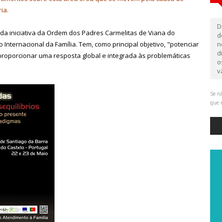
ia.
D
 da iniciativa da Ordem dos Padres Carmelitas de Viana do
d
nternacional da Família. Tem, como principal objetivo, "potenciar
n
d
 proporcionar uma resposta global e integrada às problemáticas
o
v
Se nã
que 