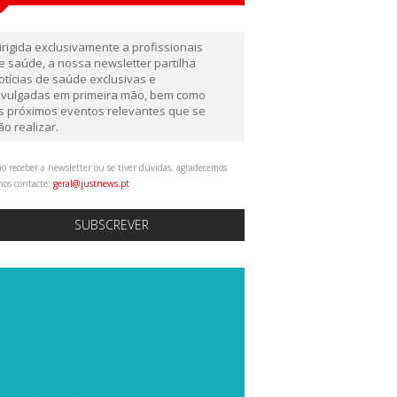
irigida exclusivamente a profissionais
e saúde, a nossa newsletter partilha
otícias de saúde exclusivas e
ivulgadas em primeira mão, bem como
s próximos eventos relevantes que se
ão realizar.
o receber a newsletter ou se tiver dúvidas, agradecemos
nos contacte:
geral@justnews.pt
SUBSCREVER