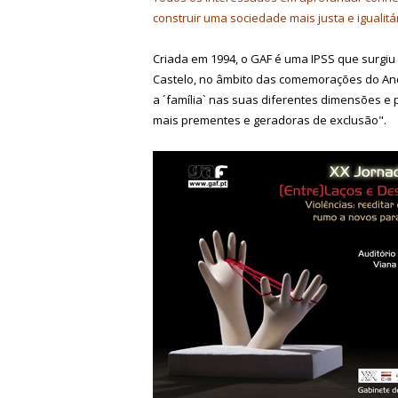
construir uma sociedade mais justa e igualitár
Criada em 1994, o GAF é uma IPSS que surgiu
Castelo, no âmbito das comemorações do Ano I
a ´família` nas suas diferentes dimensões e
mais prementes e geradoras de exclusão".