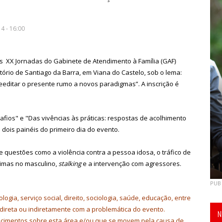
4 - 16:00
 as XX Jornadas do Gabinete de Atendimento à Família (GAF)
tório de Santiago da Barra, em Viana do Castelo, sob o lema:
 Reeditar o presente rumo a novos paradigmas”. A inscrição é
esafios" e "Das vivências às práticas: respostas de acolhimento
 dois painéis do primeiro dia do evento.
 questões como a violência contra a pessoa idosa, o tráfico de
timas no masculino,
stalking
e a intervenção com agressores.
PUB
ogia, serviço social, direito, sociologia, saúde, educação, entre
m direta ou indiretamente com a problemática do evento.
N
cimentos sobre esta área e/ou que se movem pela causa de