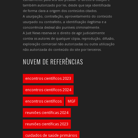
também autorizado por lei, desde que seja identificada
de forma clara a origem dos conteúdos citados.
A usurpação, contrafação, aproveitamento do conteúdo
usurpado ou contrafeito, a identificação ilegítima e a
concorrência desleal são puníveis criminalmente.
A Just News reserva-se o direito de agir judicialmente
contra os autores de qualquer cópia, reprodução, difusão,
exploração comercial não autorizadas ou outra utilização
não autorizada do conteúdo do site por terceiros.
NUVEM DE REFERÊNCIAS
encontros científicos 2023
encontros científicos 2024
encontros científicos
MGF
reuniões científicas 2024
reuniões científicas 2023
cuidados de saúde primários