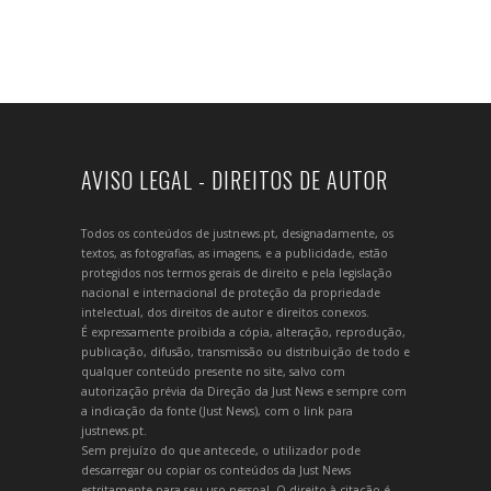
AVISO LEGAL - DIREITOS DE AUTOR
Todos os conteúdos de justnews.pt, designadamente, os
textos, as fotografias, as imagens, e a publicidade, estão
protegidos nos termos gerais de direito e pela legislação
nacional e internacional de proteção da propriedade
intelectual, dos direitos de autor e direitos conexos.
É expressamente proibida a cópia, alteração, reprodução,
publicação, difusão, transmissão ou distribuição de todo e
qualquer conteúdo presente no site, salvo com
autorização prévia da Direção da Just News e sempre com
a indicação da fonte (Just News), com o link para
justnews.pt.
Sem prejuízo do que antecede, o utilizador pode
descarregar ou copiar os conteúdos da Just News
estritamente para seu uso pessoal. O direito à citação é