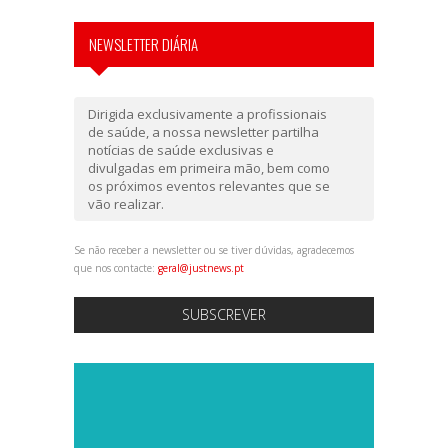
NEWSLETTER DIÁRIA
Dirigida exclusivamente a profissionais
de saúde, a nossa newsletter partilha
notícias de saúde exclusivas e
divulgadas em primeira mão, bem como
os próximos eventos relevantes que se
vão realizar.
Se não receber a newsletter ou se tiver dúvidas, agradecemos
que nos contacte:
geral@justnews.pt
SUBSCREVER