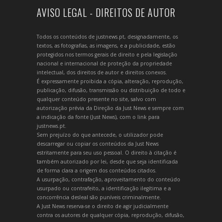
AVISO LEGAL - DIREITOS DE AUTOR
Todos os conteúdos de justnews.pt, designadamente, os
textos, as fotografias, as imagens, e a publicidade, estão
protegidos nos termos gerais de direito e pela legislação
nacional e internacional de proteção da propriedade
intelectual, dos direitos de autor e direitos conexos.
É expressamente proibida a cópia, alteração, reprodução,
publicação, difusão, transmissão ou distribuição de todo e
qualquer conteúdo presente no site, salvo com
autorização prévia da Direção da Just News e sempre com
a indicação da fonte (Just News), com o link para
justnews.pt.
Sem prejuízo do que antecede, o utilizador pode
descarregar ou copiar os conteúdos da Just News
estritamente para seu uso pessoal. O direito à citação é
também autorizado por lei, desde que seja identificada
de forma clara a origem dos conteúdos citados.
A usurpação, contrafação, aproveitamento do conteúdo
usurpado ou contrafeito, a identificação ilegítima e a
concorrência desleal são puníveis criminalmente.
A Just News reserva-se o direito de agir judicialmente
contra os autores de qualquer cópia, reprodução, difusão,