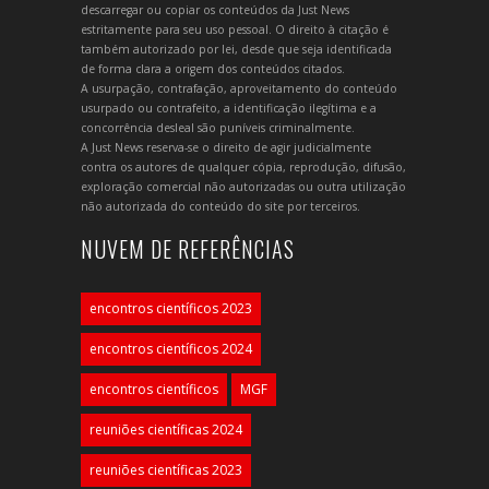
descarregar ou copiar os conteúdos da Just News
estritamente para seu uso pessoal. O direito à citação é
também autorizado por lei, desde que seja identificada
de forma clara a origem dos conteúdos citados.
A usurpação, contrafação, aproveitamento do conteúdo
usurpado ou contrafeito, a identificação ilegítima e a
concorrência desleal são puníveis criminalmente.
A Just News reserva-se o direito de agir judicialmente
contra os autores de qualquer cópia, reprodução, difusão,
exploração comercial não autorizadas ou outra utilização
não autorizada do conteúdo do site por terceiros.
NUVEM DE REFERÊNCIAS
encontros científicos 2023
encontros científicos 2024
encontros científicos
MGF
reuniões científicas 2024
reuniões científicas 2023