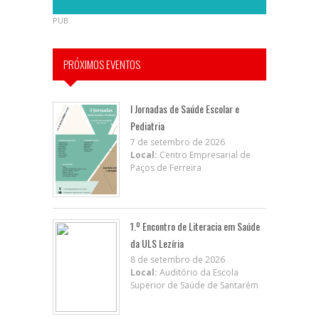
PUB
PRÓXIMOS EVENTOS
I Jornadas de Saúde Escolar e
Pediatria
7 de setembro de 2026
Local:
Centro Empresarial de
Paços de Ferreira
1.º Encontro de Literacia em Saúde
da ULS Lezíria
8 de setembro de 2026
Local:
Auditório da Escola
Superior de Saúde de Santarém