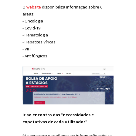
O
website
disponibiliza informação sobre 6
áreas:
- Oncologia
- Covid-19
- Hematologia
- Hepatites Víricas
- VIH
- Antifúngicos
Ir ao encontro das "necessidades e
expetativas de cada utilizador"
“A segurança e confiança na informação médica