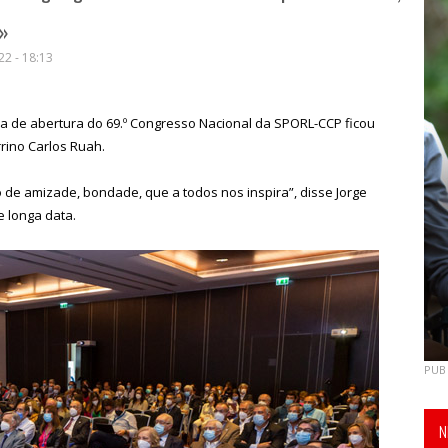
a»
2 - 18:13
 de abertura do 69.º Congresso Nacional da SPORL-CCP ficou
ino Carlos Ruah.
 de amizade, bondade, que a todos nos inspira”, disse Jorge
e longa data.
PUB
N