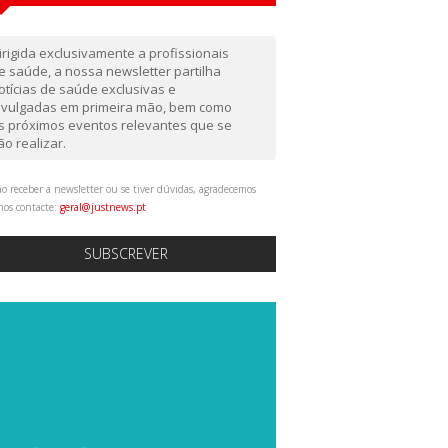
irigida exclusivamente a profissionais
e saúde, a nossa newsletter partilha
otícias de saúde exclusivas e
ivulgadas em primeira mão, bem como
s próximos eventos relevantes que se
ão realizar.
o receber a newsletter ou se tiver dúvidas, agradecemos
nos contacte:
geral@justnews.pt
SUBSCREVER