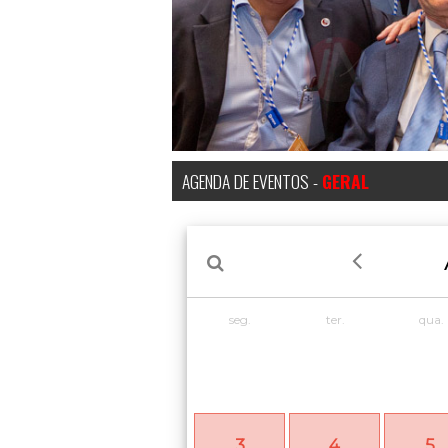
AGENDA DE EVENTOS -
GERAL
seg.
ter.
qua.
3
4
5