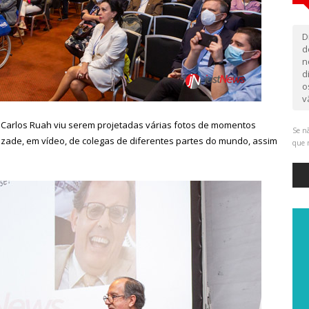
D
d
n
d
o
v
 Carlos Ruah viu serem projetadas várias fotos de momentos
Se nã
zade, em vídeo, de colegas de diferentes partes do mundo, assim
que 