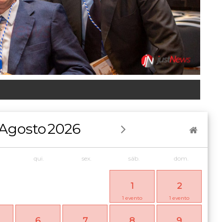
Agosto
2026
qui.
sex.
sáb.
dom.
1
2
1
evento
1
evento
6
7
8
9