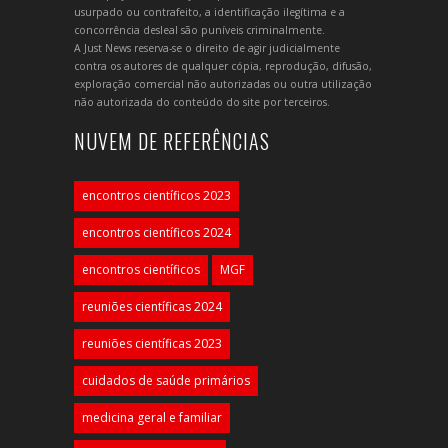
usurpado ou contrafeito, a identificação ilegítima e a
concorrência desleal são puníveis criminalmente.
A Just News reserva-se o direito de agir judicialmente
contra os autores de qualquer cópia, reprodução, difusão,
exploração comercial não autorizadas ou outra utilização
não autorizada do conteúdo do site por terceiros.
NUVEM DE REFERÊNCIAS
encontros científicos 2023
encontros científicos 2024
encontros científicos
MGF
reuniões científicas 2024
reuniões científicas 2023
cuidados de saúde primários
medicina geral e familiar