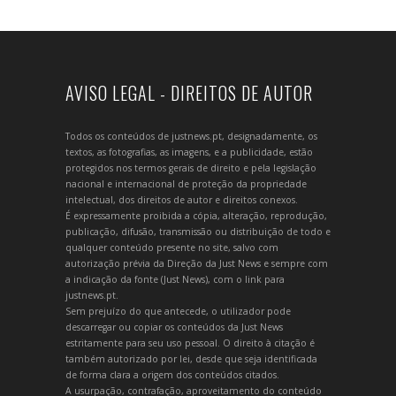
AVISO LEGAL - DIREITOS DE AUTOR
Todos os conteúdos de justnews.pt, designadamente, os
textos, as fotografias, as imagens, e a publicidade, estão
protegidos nos termos gerais de direito e pela legislação
nacional e internacional de proteção da propriedade
intelectual, dos direitos de autor e direitos conexos.
É expressamente proibida a cópia, alteração, reprodução,
publicação, difusão, transmissão ou distribuição de todo e
qualquer conteúdo presente no site, salvo com
autorização prévia da Direção da Just News e sempre com
a indicação da fonte (Just News), com o link para
justnews.pt.
Sem prejuízo do que antecede, o utilizador pode
descarregar ou copiar os conteúdos da Just News
estritamente para seu uso pessoal. O direito à citação é
também autorizado por lei, desde que seja identificada
de forma clara a origem dos conteúdos citados.
A usurpação, contrafação, aproveitamento do conteúdo