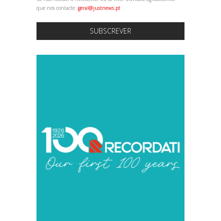
que nos contacte:
geral@justnews.pt
SUBSCREVER