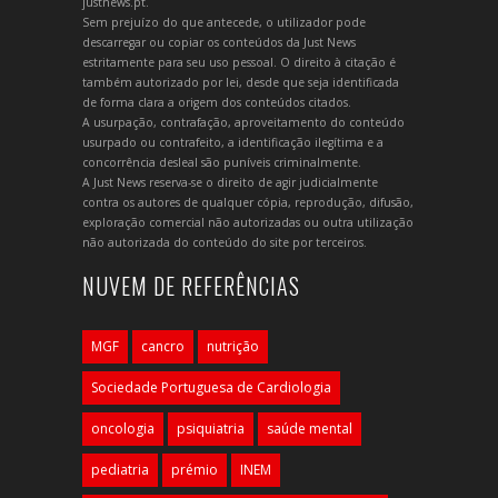
justnews.pt.
Sem prejuízo do que antecede, o utilizador pode
descarregar ou copiar os conteúdos da Just News
estritamente para seu uso pessoal. O direito à citação é
também autorizado por lei, desde que seja identificada
de forma clara a origem dos conteúdos citados.
A usurpação, contrafação, aproveitamento do conteúdo
usurpado ou contrafeito, a identificação ilegítima e a
concorrência desleal são puníveis criminalmente.
A Just News reserva-se o direito de agir judicialmente
contra os autores de qualquer cópia, reprodução, difusão,
exploração comercial não autorizadas ou outra utilização
não autorizada do conteúdo do site por terceiros.
NUVEM DE REFERÊNCIAS
MGF
cancro
nutrição
Sociedade Portuguesa de Cardiologia
oncologia
psiquiatria
saúde mental
pediatria
prémio
INEM