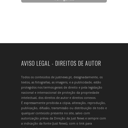
AVISO LEGAL - DIREITOS DE AUTOR
Todos os conteúdos de justnews.pt, designadamente, os
textos, as fotografias, as imagens, e a publicidade, estão
protegidos nos termos gerais de direito e pela legislação
nacional e internacional de proteção da propriedade
intelectual, dos direitos de autor e direitos conexos.
É expressamente proibida a cópia, alteração, reprodução,
publicação, difusão, transmissão ou distribuição de todo e
qualquer conteúdo presente no site, salvo com
autorização prévia da Direção da Just News e sempre com
a indicação da fonte (Just News), com o link para