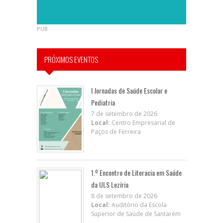
PUB
PRÓXIMOS EVENTOS
I Jornadas de Saúde Escolar e
Pediatria
7 de setembro de 2026
Local:
Centro Empresarial de
Paços de Ferreira
1.º Encontro de Literacia em Saúde
da ULS Lezíria
8 de setembro de 2026
Local:
Auditório da Escola
Superior de Saúde de Santarém