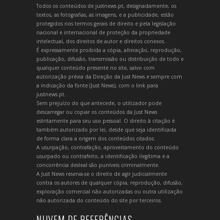
Todos os conteúdos de justnews.pt, designadamente, os
textos, as fotografias, as imagens, e a publicidade, estão
protegidos nos termos gerais de direito e pela legislação
nacional e internacional de proteção da propriedade
intelectual, dos direitos de autor e direitos conexos.
É expressamente proibida a cópia, alteração, reprodução,
publicação, difusão, transmissão ou distribuição de todo e
qualquer conteúdo presente no site, salvo com
autorização prévia da Direção da Just News e sempre com
a indicação da fonte (Just News), com o link para
justnews.pt.
Sem prejuízo do que antecede, o utilizador pode
descarregar ou copiar os conteúdos da Just News
estritamente para seu uso pessoal. O direito à citação é
também autorizado por lei, desde que seja identificada
de forma clara a origem dos conteúdos citados.
A usurpação, contrafação, aproveitamento do conteúdo
usurpado ou contrafeito, a identificação ilegítima e a
concorrência desleal são puníveis criminalmente.
A Just News reserva-se o direito de agir judicialmente
contra os autores de qualquer cópia, reprodução, difusão,
exploração comercial não autorizadas ou outra utilização
não autorizada do conteúdo do site por terceiros.
NUVEM DE REFERÊNCIAS