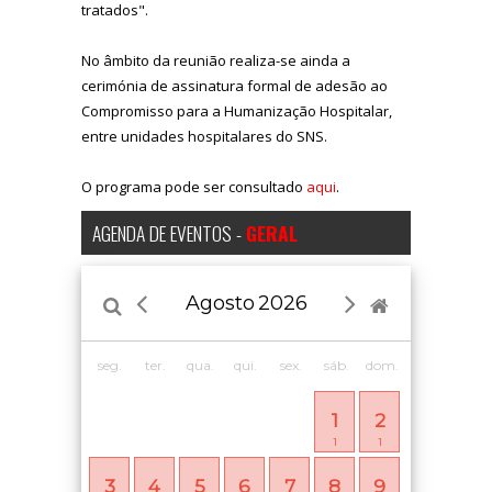
tratados".
No âmbito da reunião realiza-se ainda a
cerimónia de assinatura formal de adesão ao
Compromisso para a Humanização Hospitalar,
entre unidades hospitalares do SNS.
O programa pode ser consultado
aqui
.
AGENDA DE EVENTOS -
GERAL
Agosto
2026
seg.
ter.
qua.
qui.
sex.
sáb.
dom.
1
2
1
1
3
4
5
6
7
8
9