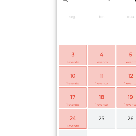
seg.
ter.
qua.
3
4
5
1
evento
1
evento
1
event
10
11
12
1
evento
1
evento
1
event
17
18
19
1
evento
1
evento
1
event
24
25
26
1
evento