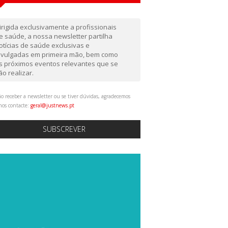
irigida exclusivamente a profissionais
e saúde, a nossa newsletter partilha
otícias de saúde exclusivas e
ivulgadas em primeira mão, bem como
s próximos eventos relevantes que se
ão realizar.
o receber a newsletter ou se tiver dúvidas, agradecemos
nos contacte:
geral@justnews.pt
SUBSCREVER