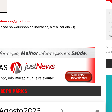
D
d
setembro@gmail.com
n
d
cipação no workshop de inovação, a realizar dia 21)
o
v
Se nã
que 
ÚDE PRIMÁRIOS
Agosto
2026