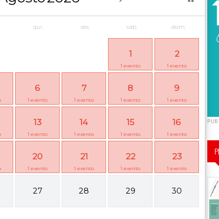
qui.
sex.
sáb.
dom.
1
2
1
evento
1
evento
6
7
8
9
o
1
evento
1
evento
1
evento
1
evento
13
14
15
16
PUB
o
1
evento
1
evento
1
evento
1
evento
P
20
21
22
23
o
1
evento
1
evento
1
evento
1
evento
27
28
29
30