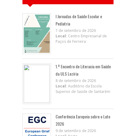
I Jornadas de Saúde Escolar e
Pediatria
7 de setembro de 2026
Local:
Centro Empresarial de
Paços de Ferreira
1.º Encontro de Literacia em Saúde
da ULS Lezíria
8 de setembro de 2026
Local:
Auditório da Escola
Superior de Saúde de Santarém
Conferência Europeia sobre o Luto
2026
9 de setembro de 2026