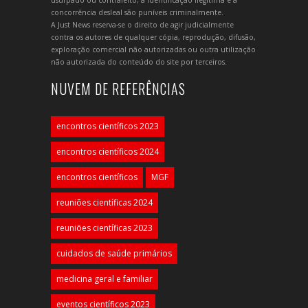
usurpado ou contrafeito, a identificação ilegítima e a
concorrência desleal são puníveis criminalmente.
A Just News reserva-se o direito de agir judicialmente
contra os autores de qualquer cópia, reprodução, difusão,
exploração comercial não autorizadas ou outra utilização
não autorizada do conteúdo do site por terceiros.
NUVEM DE REFERÊNCIAS
encontros científicos 2023
encontros científicos 2024
encontros científicos
MGF
reuniões científicas 2024
reuniões científicas 2023
cuidados de saúde primários
medicina geral e familiar
eventos científicos 2023