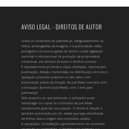
AVISO LEGAL - DIREITOS DE AUTOR
Todos os conteúdos de justnews.pt, designadamente, os
textos, as fotografias, as imagens, e a publicidade, estão
protegidos nos termos gerais de direito e pela legislação
nacional e internacional de proteção da propriedade
intelectual, dos direitos de autor e direitos conexos.
É expressamente proibida a cópia, alteração, reprodução,
publicação, difusão, transmissão ou distribuição de todo e
qualquer conteúdo presente no site, salvo com
autorização prévia da Direção da Just News e sempre com
a indicação da fonte (Just News), com o link para
justnews.pt.
Sem prejuízo do que antecede, o utilizador pode
descarregar ou copiar os conteúdos da Just News
estritamente para seu uso pessoal. O direito à citação é
também autorizado por lei, desde que seja identificada
de forma clara a origem dos conteúdos citados.
A usurpação, contrafação, aproveitamento do conteúdo