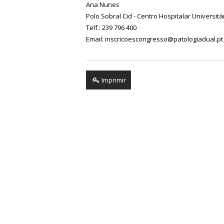
Ana Nunes
Polo Sobral Cid - Centro Hospitalar Universit
Telf.: 239 796 400
Email: inscricoescongresso@patologiadual.pt
Imprimir