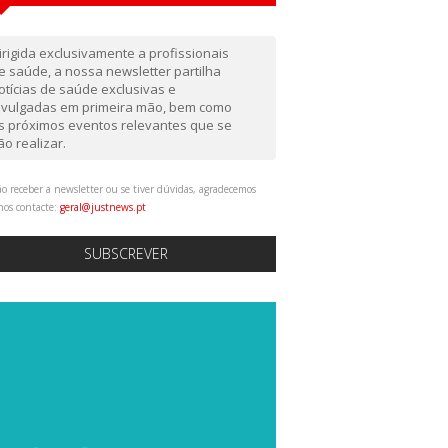
irigida exclusivamente a profissionais
e saúde, a nossa newsletter partilha
otícias de saúde exclusivas e
ivulgadas em primeira mão, bem como
s próximos eventos relevantes que se
ão realizar.
o receber a newsletter ou se tiver dúvidas, agradecemos
nos contacte:
geral@justnews.pt
SUBSCREVER