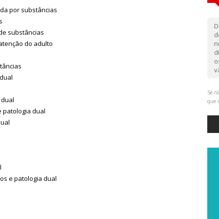
ida por substâncias
s
D
de substâncias
d
atenção do adulto
n
d
o
tâncias
v
dual
Se nã
 dual
que 
 patologia dual
dual
l
s e patologia dual