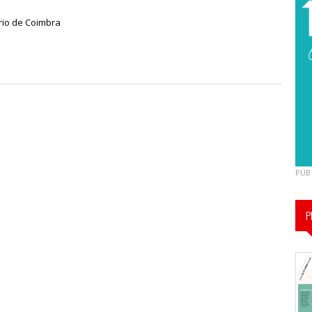
ário de Coimbra
PUB
P