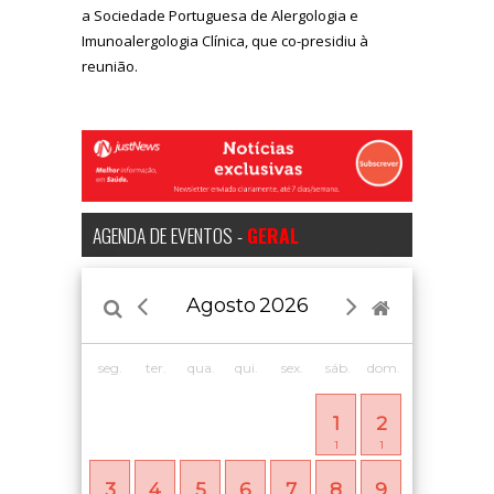
a Sociedade Portuguesa de Alergologia e
Imunoalergologia Clínica, que co-presidiu à
reunião.
AGENDA DE EVENTOS -
GERAL
Agosto
2026
seg.
ter.
qua.
qui.
sex.
sáb.
dom.
1
2
1
1
3
4
5
6
7
8
9