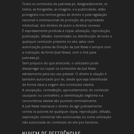
Todos os conteúdos de justnews.pt, designadamente, os
textos, as fotografias, as imagens, e a publicidade, estão
protegidos nos termos gerais de direito e pela legislação
nacional e internacional de proteção da propriedade
intelectual, dos direitos de autor e direitos conexos.
É expressamente proibida a cópia, alteração, reprodução,
publicação, difusão, transmissão ou distribuição de todo e
qualquer conteúdo presente no site, salvo com
autorização prévia da Direção da Just News e sempre com
a indicação da fonte (Just News), com o link para
justnews.pt.
Sem prejuízo do que antecede, o utilizador pode
descarregar ou copiar os conteúdos da Just News
estritamente para seu uso pessoal. O direito à citação é
também autorizado por lei, desde que seja identificada
de forma clara a origem dos conteúdos citados.
A usurpação, contrafação, aproveitamento do conteúdo
usurpado ou contrafeito, a identificação ilegítima e a
concorrência desleal são puníveis criminalmente.
A Just News reserva-se o direito de agir judicialmente
contra os autores de qualquer cópia, reprodução, difusão,
exploração comercial não autorizadas ou outra utilização
não autorizada do conteúdo do site por terceiros.