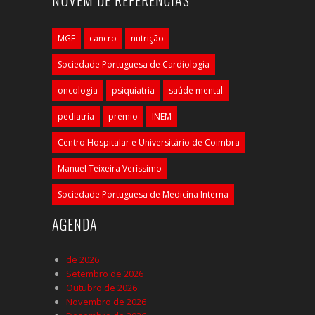
NUVEM DE REFERÊNCIAS
MGF
cancro
nutrição
Sociedade Portuguesa de Cardiologia
oncologia
psiquiatria
saúde mental
pediatria
prémio
INEM
Centro Hospitalar e Universitário de Coimbra
Manuel Teixeira Veríssimo
Sociedade Portuguesa de Medicina Interna
AGENDA
de 2026
Setembro de 2026
Outubro de 2026
Novembro de 2026