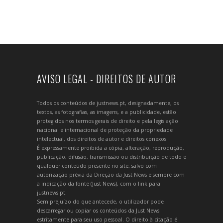
AVISO LEGAL - DIREITOS DE AUTOR
Todos os conteúdos de justnews.pt, designadamente, os
textos, as fotografias, as imagens, e a publicidade, estão
protegidos nos termos gerais de direito e pela legislação
nacional e internacional de proteção da propriedade
intelectual, dos direitos de autor e direitos conexos.
É expressamente proibida a cópia, alteração, reprodução,
publicação, difusão, transmissão ou distribuição de todo e
qualquer conteúdo presente no site, salvo com
autorização prévia da Direção da Just News e sempre com
a indicação da fonte (Just News), com o link para
justnews.pt.
Sem prejuízo do que antecede, o utilizador pode
descarregar ou copiar os conteúdos da Just News
estritamente para seu uso pessoal. O direito à citação é