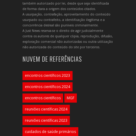
também autorizado por lei, desde que seja identificada
de forma clara a origem dos conteúdos citados.
A usurpação, contrafação, aproveitamento do conteúdo
usurpado ou contrafeito, a identificação ilegítima e a
concorrência desleal são puníveis criminalmente.
A Just News reserva-se o direito de agir judicialmente
contra os autores de qualquer cópia, reprodução, difusão,
exploração comercial não autorizadas ou outra utilização
não autorizada do conteúdo do site por terceiros.
NUVEM DE REFERÊNCIAS
encontros científicos 2023
encontros científicos 2024
encontros científicos
MGF
reuniões científicas 2024
reuniões científicas 2023
cuidados de saúde primários