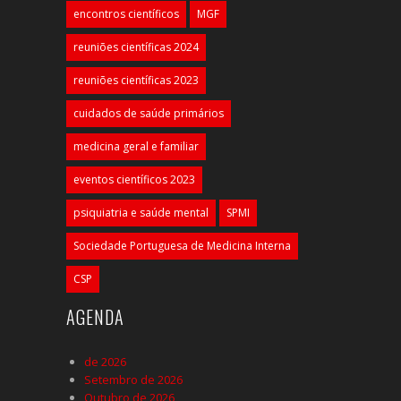
encontros científicos
MGF
reuniões científicas 2024
reuniões científicas 2023
cuidados de saúde primários
medicina geral e familiar
eventos científicos 2023
psiquiatria e saúde mental
SPMI
Sociedade Portuguesa de Medicina Interna
CSP
AGENDA
de 2026
Setembro de 2026
Outubro de 2026