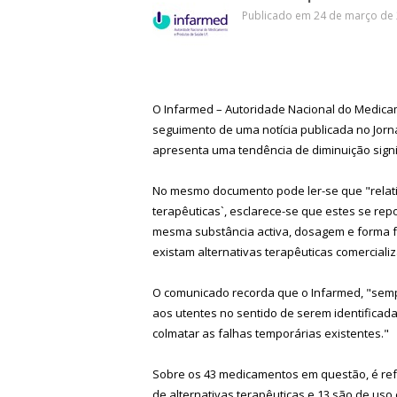
Publicado em 24 de março de 
O Infarmed – Autoridade Nacional do Medica
seguimento de uma notícia publicada no Jorn
apresenta uma tendência de diminuição signif
No mesmo documento pode ler-se que "relat
terapêuticas`, esclarece-se que estes se r
mesma substância activa, dosagem e forma fa
existam alternativas terapêuticas comerciali
O comunicado recorda que o Infarmed, "semp
aos utentes no sentido de serem identificad
colmatar as falhas temporárias existentes."
Sobre os 43 medicamentos em questão, é re
de alternativas terapêuticas e 13 são de uso