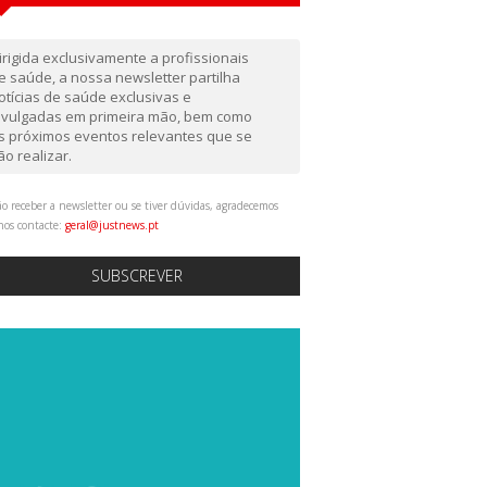
irigida exclusivamente a profissionais
e saúde, a nossa newsletter partilha
otícias de saúde exclusivas e
ivulgadas em primeira mão, bem como
s próximos eventos relevantes que se
ão realizar.
o receber a newsletter ou se tiver dúvidas, agradecemos
nos contacte:
geral@justnews.pt
SUBSCREVER