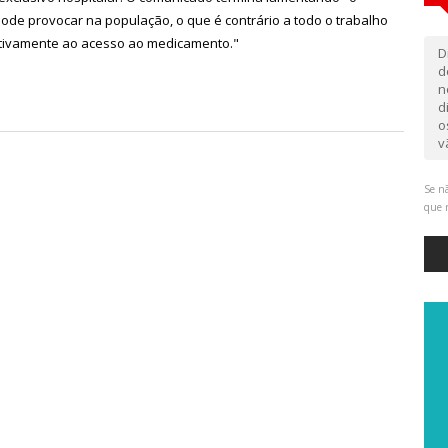
pode provocar na população, o que é contrário a todo o trabalho
lativamente ao acesso ao medicamento."
D
d
n
d
o
v
Se nã
que 