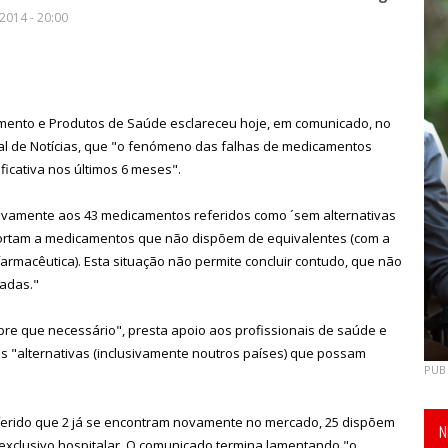
2014 - 20:00
mento e Produtos de Saúde esclareceu hoje, em comunicado, no
al de Notícias, que "o fenómeno das falhas de medicamentos
icativa nos últimos 6 meses".
ivamente aos 43 medicamentos referidos como ´sem alternativas
eportam a medicamentos que não dispõem de equivalentes (com a
rmacêutica). Esta situação não permite concluir contudo, que não
zadas."
re que necessário", presta apoio aos profissionais de saúde e
as "alternativas (inclusivamente noutros países) que possam
PUB
ferido que 2 já se encontram novamente no mercado, 25 dispõem
N
 exclusivo hospitalar. O comunicado termina lamentando "o