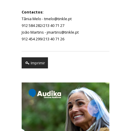
Contactos:
Tânia Melo - tmelo@tinkle.pt
912 584 282/213 40 71 27
João Martins - jmartins@tinkle.pt
912 454 299/213 40 71 26
Imprimir