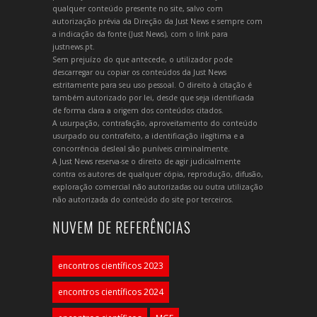
qualquer conteúdo presente no site, salvo com
autorização prévia da Direção da Just News e sempre com
a indicação da fonte (Just News), com o link para
justnews.pt.
Sem prejuízo do que antecede, o utilizador pode
descarregar ou copiar os conteúdos da Just News
estritamente para seu uso pessoal. O direito à citação é
também autorizado por lei, desde que seja identificada
de forma clara a origem dos conteúdos citados.
A usurpação, contrafação, aproveitamento do conteúdo
usurpado ou contrafeito, a identificação ilegítima e a
concorrência desleal são puníveis criminalmente.
A Just News reserva-se o direito de agir judicialmente
contra os autores de qualquer cópia, reprodução, difusão,
exploração comercial não autorizadas ou outra utilização
não autorizada do conteúdo do site por terceiros.
NUVEM DE REFERÊNCIAS
encontros científicos 2023
encontros científicos 2024