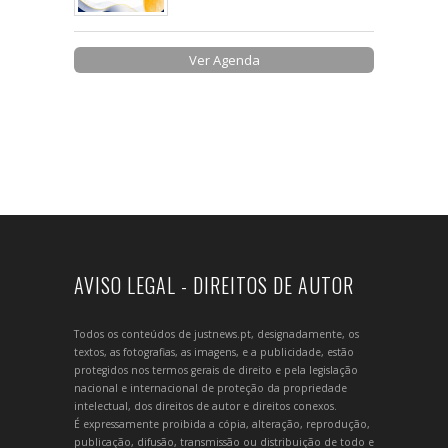
Ver Agenda
AVISO LEGAL - DIREITOS DE AUTOR
Todos os conteúdos de justnews.pt, designadamente, os
textos, as fotografias, as imagens, e a publicidade, estão
protegidos nos termos gerais de direito e pela legislação
nacional e internacional de proteção da propriedade
intelectual, dos direitos de autor e direitos conexos.
É expressamente proibida a cópia, alteração, reprodução,
publicação, difusão, transmissão ou distribuição de todo e