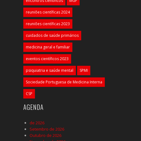
encontros científicos
MGF
reuniões científicas 2024
reuniões científicas 2023
cuidados de saúde primários
medicina geral e familiar
eventos científicos 2023
psiquiatria e saúde mental
SPMI
Sociedade Portuguesa de Medicina Interna
CSP
AGENDA
de 2026
Setembro de 2026
Outubro de 2026