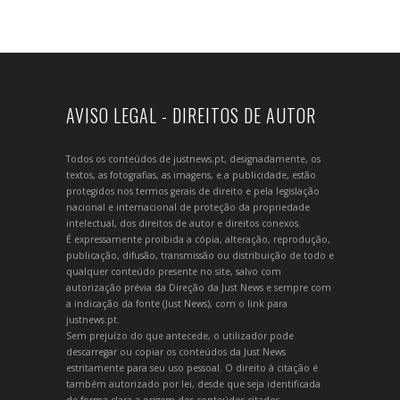
AVISO LEGAL - DIREITOS DE AUTOR
Todos os conteúdos de justnews.pt, designadamente, os
textos, as fotografias, as imagens, e a publicidade, estão
protegidos nos termos gerais de direito e pela legislação
nacional e internacional de proteção da propriedade
intelectual, dos direitos de autor e direitos conexos.
É expressamente proibida a cópia, alteração, reprodução,
publicação, difusão, transmissão ou distribuição de todo e
qualquer conteúdo presente no site, salvo com
autorização prévia da Direção da Just News e sempre com
a indicação da fonte (Just News), com o link para
justnews.pt.
Sem prejuízo do que antecede, o utilizador pode
descarregar ou copiar os conteúdos da Just News
estritamente para seu uso pessoal. O direito à citação é
também autorizado por lei, desde que seja identificada
de forma clara a origem dos conteúdos citados.