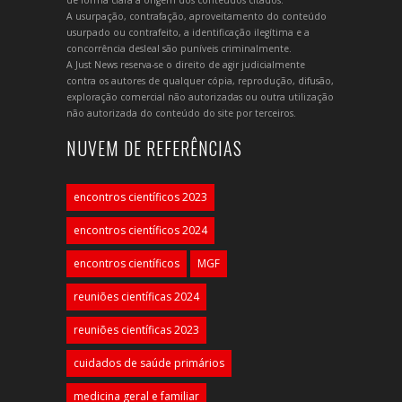
A usurpação, contrafação, aproveitamento do conteúdo
usurpado ou contrafeito, a identificação ilegítima e a
concorrência desleal são puníveis criminalmente.
A Just News reserva-se o direito de agir judicialmente
contra os autores de qualquer cópia, reprodução, difusão,
exploração comercial não autorizadas ou outra utilização
não autorizada do conteúdo do site por terceiros.
NUVEM DE REFERÊNCIAS
encontros científicos 2023
encontros científicos 2024
encontros científicos
MGF
reuniões científicas 2024
reuniões científicas 2023
cuidados de saúde primários
medicina geral e familiar