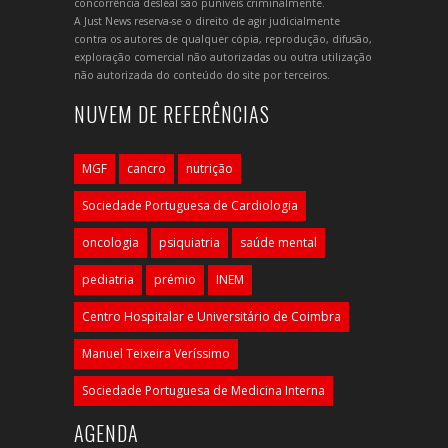
concorrência desleal são puníveis criminalmente.
A Just News reserva-se o direito de agir judicialmente
contra os autores de qualquer cópia, reprodução, difusão,
exploração comercial não autorizadas ou outra utilização
não autorizada do conteúdo do site por terceiros.
NUVEM DE REFERÊNCIAS
MGF
cancro
nutrição
Sociedade Portuguesa de Cardiologia
oncologia
psiquiatria
saúde mental
pediatria
prémio
INEM
Centro Hospitalar e Universitário de Coimbra
Manuel Teixeira Veríssimo
Sociedade Portuguesa de Medicina Interna
AGENDA