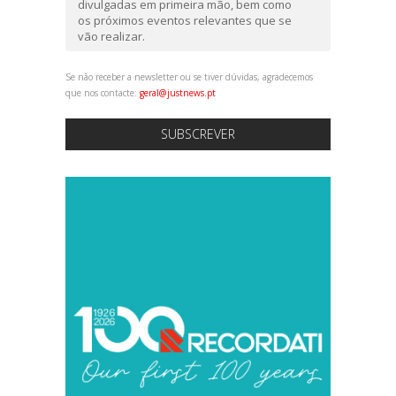
divulgadas em primeira mão, bem como
os próximos eventos relevantes que se
vão realizar.
Se não receber a newsletter ou se tiver dúvidas, agradecemos
que nos contacte:
geral@justnews.pt
SUBSCREVER