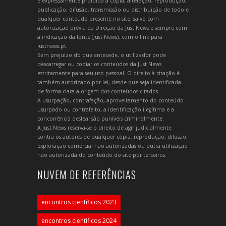
É expressamente proibida a cópia, alteração, reprodução,
publicação, difusão, transmissão ou distribuição de todo e
qualquer conteúdo presente no site, salvo com
autorização prévia da Direção da Just News e sempre com
a indicação da fonte (Just News), com o link para
justnews.pt.
Sem prejuízo do que antecede, o utilizador pode
descarregar ou copiar os conteúdos da Just News
estritamente para seu uso pessoal. O direito à citação é
também autorizado por lei, desde que seja identificada
de forma clara a origem dos conteúdos citados.
A usurpação, contrafação, aproveitamento do conteúdo
usurpado ou contrafeito, a identificação ilegítima e a
concorrência desleal são puníveis criminalmente.
A Just News reserva-se o direito de agir judicialmente
contra os autores de qualquer cópia, reprodução, difusão,
exploração comercial não autorizadas ou outra utilização
não autorizada do conteúdo do site por terceiros.
NUVEM DE REFERÊNCIAS
encontros científicos 2023
encontros científicos 2024