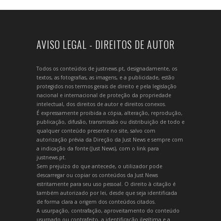
AVISO LEGAL - DIREITOS DE AUTOR
Todos os conteúdos de justnews.pt, designadamente, os
textos, as fotografias, as imagens, e a publicidade, estão
protegidos nos termos gerais de direito e pela legislação
nacional e internacional de proteção da propriedade
intelectual, dos direitos de autor e direitos conexos.
É expressamente proibida a cópia, alteração, reprodução,
publicação, difusão, transmissão ou distribuição de todo e
qualquer conteúdo presente no site, salvo com
autorização prévia da Direção da Just News e sempre com
a indicação da fonte (Just News), com o link para
justnews.pt.
Sem prejuízo do que antecede, o utilizador pode
descarregar ou copiar os conteúdos da Just News
estritamente para seu uso pessoal. O direito à citação é
também autorizado por lei, desde que seja identificada
de forma clara a origem dos conteúdos citados.
A usurpação, contrafação, aproveitamento do conteúdo
usurpado ou contrafeito, a identificação ilegítima e a