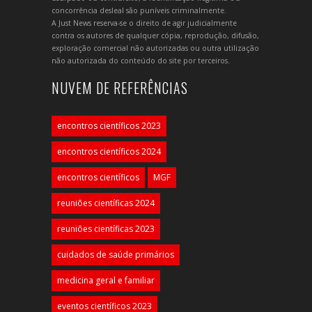
concorrência desleal são puníveis criminalmente.
A Just News reserva-se o direito de agir judicialmente
contra os autores de qualquer cópia, reprodução, difusão,
exploração comercial não autorizadas ou outra utilização
não autorizada do conteúdo do site por terceiros.
NUVEM DE REFERÊNCIAS
encontros científicos 2023
encontros científicos 2024
encontros científicos
MGF
reuniões científicas 2024
reuniões científicas 2023
cuidados de saúde primários
medicina geral e familiar
eventos científicos 2023