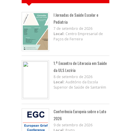
I Jornadas de Saúde Escolar e
Pediatria
7 de setembro de 2026
Local:
Centro Empresarial de
Paços de Ferreira
1.º Encontro de Literacia em Saúde
da ULS Lezíria
8 de setembro de 2026
Local:
Auditório da Escola
Superior de Saúde de Santarém
Conferência Europeia sobre o Luto
2026
9 de setembro de 2026
Local:
Porto