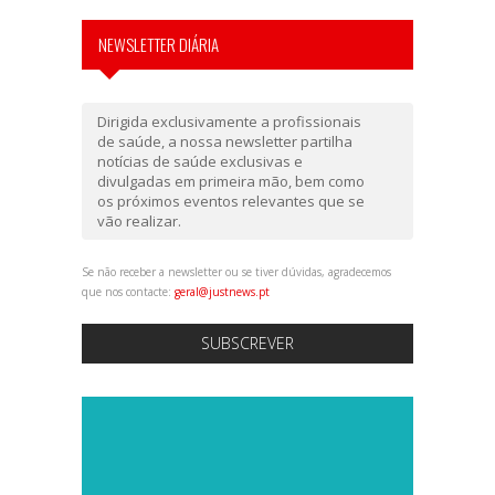
NEWSLETTER DIÁRIA
Dirigida exclusivamente a profissionais
de saúde, a nossa newsletter partilha
notícias de saúde exclusivas e
divulgadas em primeira mão, bem como
os próximos eventos relevantes que se
vão realizar.
Se não receber a newsletter ou se tiver dúvidas, agradecemos
que nos contacte:
geral@justnews.pt
SUBSCREVER