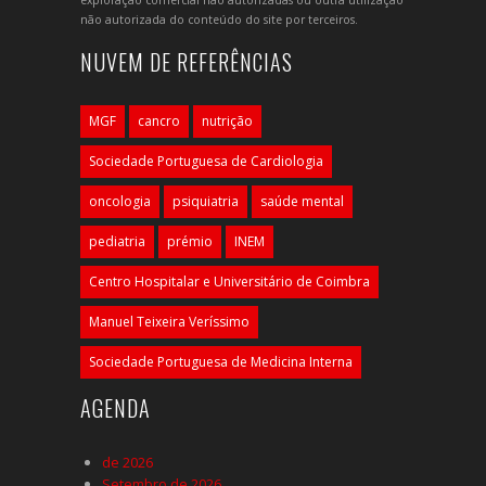
exploração comercial não autorizadas ou outra utilização
não autorizada do conteúdo do site por terceiros.
NUVEM DE REFERÊNCIAS
MGF
cancro
nutrição
Sociedade Portuguesa de Cardiologia
oncologia
psiquiatria
saúde mental
pediatria
prémio
INEM
Centro Hospitalar e Universitário de Coimbra
Manuel Teixeira Veríssimo
Sociedade Portuguesa de Medicina Interna
AGENDA
de 2026
Setembro de 2026