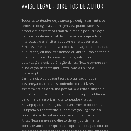
AVISO LEGAL - DIREITOS DE AUTOR
Todos os conteúdos de justnews.pt, designadamente, os
textos, as fotografias, as imagens, e a publicidade, estão
protegidos nos termos gerais de direito e pela legislação
nacional e internacional de proteção da propriedade
intelectual, dos direitos de autor e direitos conexos.
É expressamente proibida a cópia, alteração, reprodução,
publicação, difusão, transmissão ou distribuição de todo e
qualquer conteúdo presente no site, salvo com
autorização prévia da Direção da Just News e sempre com
a indicação da fonte (Just News), com o link para
justnews.pt.
Sem prejuízo do que antecede, o utilizador pode
descarregar ou copiar os conteúdos da Just News
estritamente para seu uso pessoal. O direito à citação é
também autorizado por lei, desde que seja identificada
de forma clara a origem dos conteúdos citados.
A usurpação, contrafação, aproveitamento do conteúdo
usurpado ou contrafeito, a identificação ilegítima e a
concorrência desleal são puníveis criminalmente.
A Just News reserva-se o direito de agir judicialmente
contra os autores de qualquer cópia, reprodução, difusão,